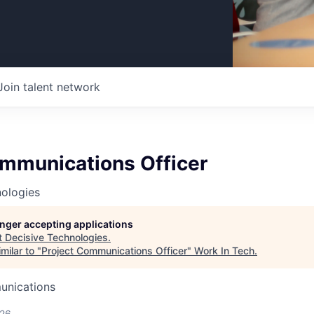
Join talent network
ommunications Officer
nologies
longer accepting applications
t
Decisive Technologies
.
milar to "
Project Communications Officer
"
Work In Tech
.
unications
026