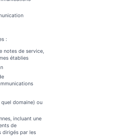
munication
s :
de notes de service,
mes établies
on
de
communications
e quel domaine) ou
nnes, incluant une
ents de
dirigés par les