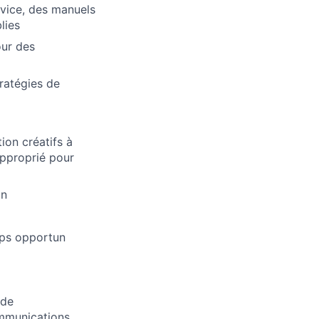
ervice, des manuels
lies
our des
tratégies de
ion créatifs à
approprié pour
on
mps opportun
 de
ommunications