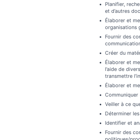
Planifier, rech
et d’autres do
Élaborer et m
organisations
Fournir des con
communication
Créer du matér
Élaborer et me
l’aide de diver
transmettre l’i
Élaborer et me
Communiquer d
Veiller à ce q
Déterminer les
Identifier et a
Fournir des con
politiques/pro