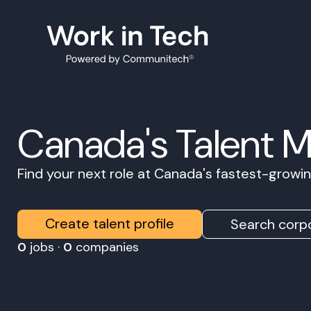
Canada's Talent 
Find your next role at Canada's fastest-grow
Create talent profile
Search corpo
0
jobs ·
0
companies