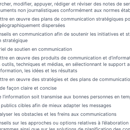
ercher, modifier, appuyer, rédiger et réviser des notes de s
cuments non journalistiques conformément aux normes étab
ettre en œuvre des plans de communication stratégiques p
 géographiquement dispersées
seils en communication afin de soutenir les initiatives et s
 stratégique
iel de soutien en communication
ttre en œuvre des produits de communication et d’informat
s outils, techniques et médias, en sélectionnant le support 
nformation, les idées et les résultats
ttre en œuvre des stratégies et des plans de communicati
e façon claire et concise
ue l’information soit transmise aux bonnes personnes en te
 publics cibles afin de mieux adapter les messages
nalyser les obstacles et les freins aux communications
seils sur les approches ou options relatives à l’élaboration
grammes ainsi que sur les solutions de planification des c