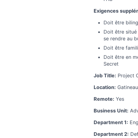
Exigences supplé
Doit être bilin
Doit être situ
se rendre au b
Doit être fami
Doit être en m
Secret
Job Title:
Project 
Location:
Gatineau
Remote:
Yes
Business Unit:
Adv
Department 1:
Eng
Department 2:
Def