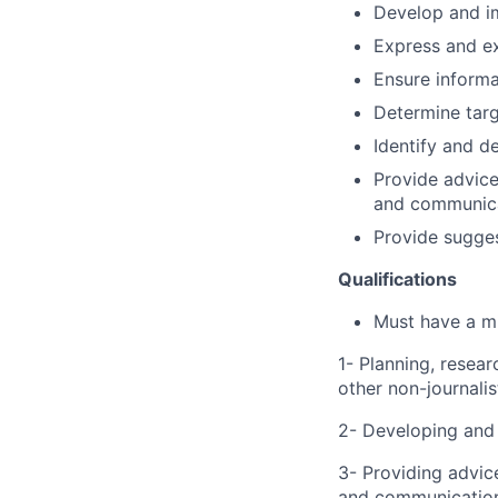
Develop and i
Express and ex
Ensure informa
Determine targ
Identify and 
Provide advice
and communicat
Provide sugge
Qualifications
Must have a mi
1- Planning, resea
other non-journali
2- Developing and
3- Providing advic
and communications