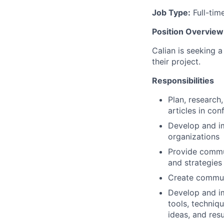
Job Type:
Full-tim
Position Overview
Calian is seeking a
their project.
Responsibilities
Plan, research
articles in co
Develop and i
organizations
Provide commun
and strategies
Create commun
Develop and im
tools, techniq
ideas, and resu