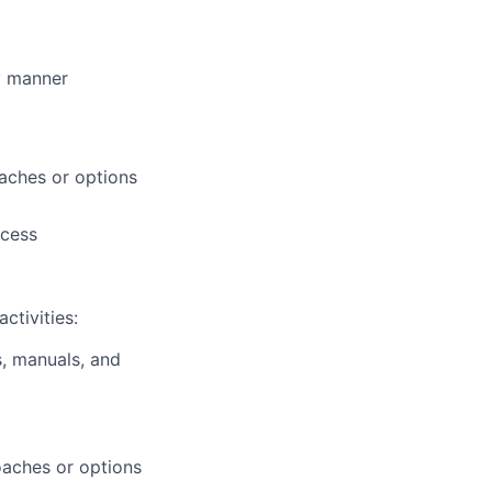
y manner
aches or options
ocess
ctivities:
s, manuals, and
oaches or options