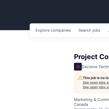
Explore
companies
Search
jobs
Project C
Decisive Tech
This job is no 
See open jobs a
See open jobs si
Marketing & Comm
Canada
Posted
on May 18, 2