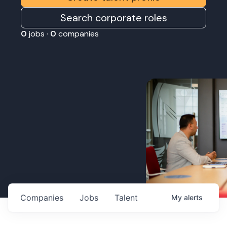
Search corporate roles
0
jobs ·
0
companies
Companies
Jobs
Talent
My
alerts