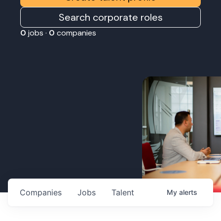
Search corporate roles
0
jobs ·
0
companies
Companies
Jobs
Talent
My
alerts