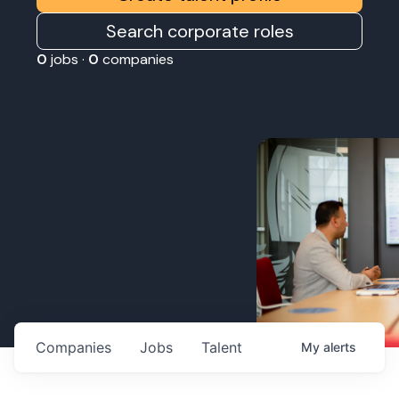
Search corporate roles
0
jobs ·
0
companies
Companies
Jobs
Talent
My
alerts