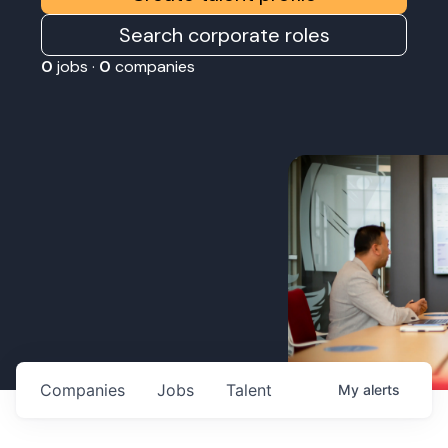
Search corporate roles
0
jobs ·
0
companies
Companies
Jobs
Talent
My
alerts