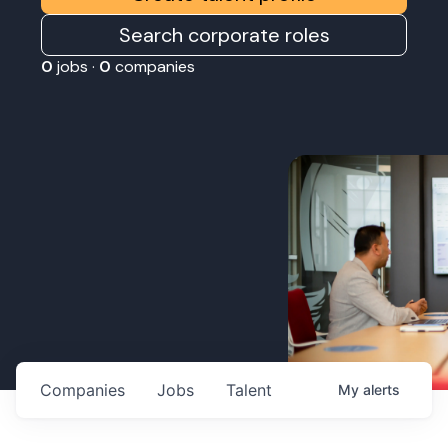
Search corporate roles
0
jobs ·
0
companies
Companies
Jobs
Talent
My
alerts