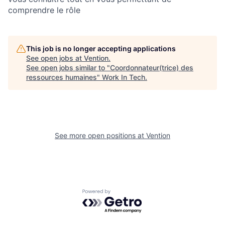
comprendre le rôle
This job is no longer accepting applications
See open jobs at
Vention
.
See open jobs similar to "
Coordonnateur(trice) des
ressources humaines
"
Work In Tech
.
See more open positions at
Vention
Powered by Getro.com