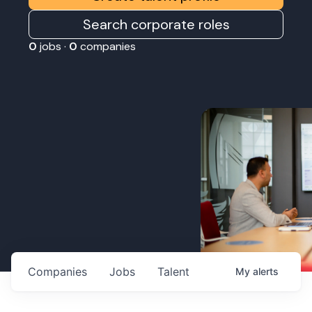
Search corporate roles
0
jobs ·
0
companies
Companies
Jobs
Talent
My
alerts