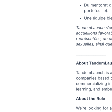
Du mentorat di
portefeuille).
Une équipe bienv
TandemLaunch s'eng
accueillons favora
représentées, de p
sexuelles, ainsi qu
_________________
About TandemLa
TandemLaunch is a
companies based on
commercializing in
learning, and emb
About the Role
We’re looking for a