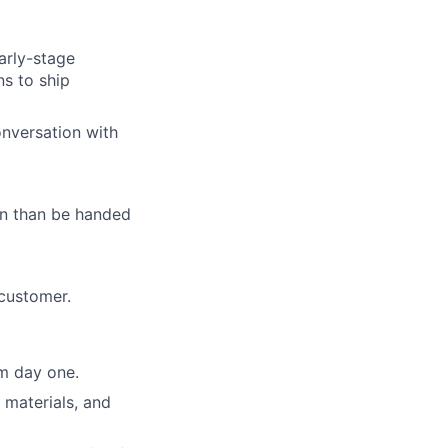
arly-stage
s to ship
onversation with
ion than be handed
 customer.
om day one.
 materials, and