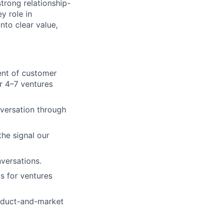
strong relationship-
ey role in
nto clear value,
ent of customer
r 4–7 ventures
versation through
the signal our
versations.
s for ventures
roduct-and-market