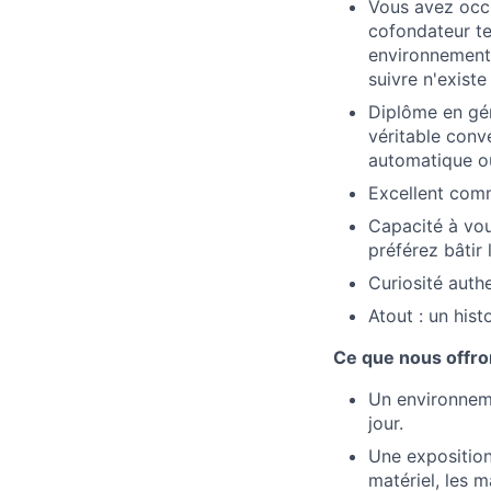
Vous avez occu
cofondateur te
environnement.
suivre n'existe
Diplôme en gén
véritable conv
automatique ou
Excellent comm
Capacité à vou
préférez bâtir 
Curiosité auth
Atout : un hist
Ce que nous offr
Un environneme
jour.
Une exposition 
matériel, les 