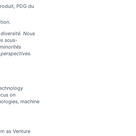
produit, PDG du
tion.
diversité. Nous
és sous-
minorités
s perspectives.
technology
ocus on
nologies, machine
eam as Venture