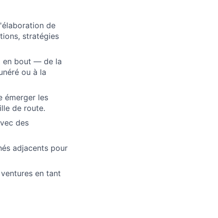
l'élaboration de
tions, stratégies
t en bout — de la
unéré ou à la
re émerger les
lle de route.
avec des
hés adjacents pour
 ventures en tant