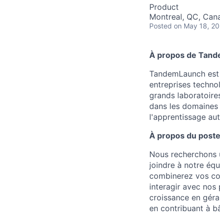
Product
Montreal, QC, Can
Posted
on May 18, 2
À propos de Tan
TandemLaunch est u
entreprises techno
grands laboratoire
dans les domaines 
l'apprentissage a
À propos du post
Nous recherchons u
joindre à notre équ
combinerez vos con
interagir avec nos 
croissance en géra
en contribuant à bâ