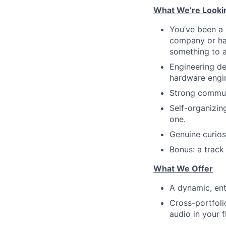
What We’re Looki
You’ve been a 
company or ha
something to a
Engineering de
hardware engin
Strong communi
Self-organizin
one.
Genuine curios
Bonus: a track
What We Offer
A dynamic, ent
Cross-portfoli
audio in your fi