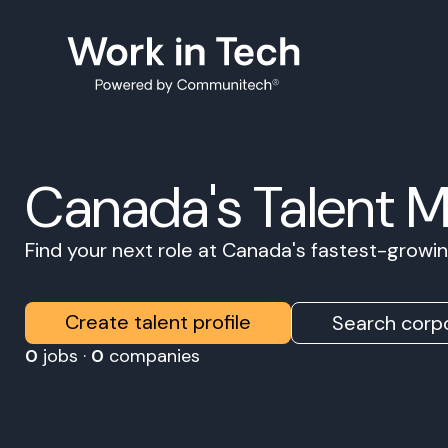
Canada's Talent 
Find your next role at Canada's fastest-grow
Create talent profile
Search corpo
0
jobs ·
0
companies