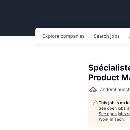
Explore
companies
Search
jobs
Spécialist
Product Ma
TandemLaunc
This job is no 
See open jobs a
See open jobs si
Work In Tech
.