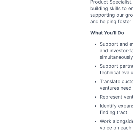
Product Specialist.
building skills to 
supporting our gro
and helping foster 
What You’ll Do
Support and ev
and investor-f
simultaneously
Support partn
technical evalu
Translate cust
ventures need
Represent vent
Identify expan
finding tract
Work alongsid
voice on each 