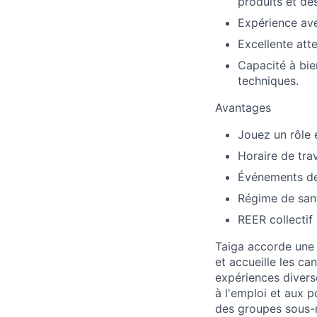
produits et de
Expérience ave
Excellente att
Capacité à bie
techniques.
Avantages
Jouez un rôle e
Horaire de trav
Événements de 
Régime de san
REER collectif
Taiga accorde une 
et accueille les c
expériences divers
à l'emploi et aux 
des groupes sous-r