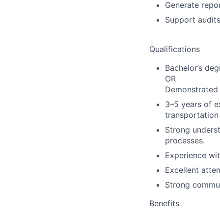
Generate repor
Support audits
Qualifications
Bachelor’s degr
OR
Demonstrated e
3–5 years of e
transportation 
Strong underst
processes.
Experience wit
Excellent atten
Strong communi
Benefits