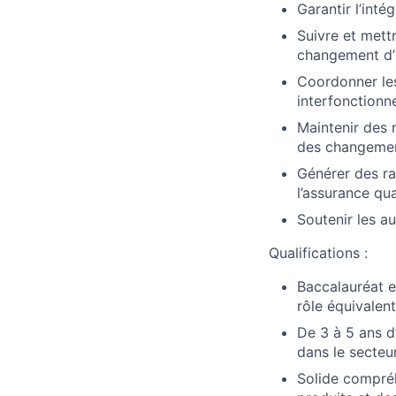
Garantir l’int
Suivre et mett
changement d’i
Coordonner les
interfonctionne
Maintenir des 
des changemen
Générer des ra
l’assurance qua
Soutenir les au
Qualifications :
Baccalauréat e
rôle équivalent
De 3 à 5 ans d
dans le secteu
Solide compréh