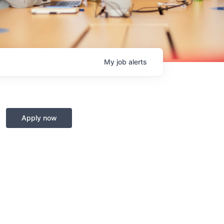
My
job
alerts
Apply now