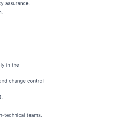
ty assurance.
n.
y in the
and change control
).
n-technical teams.