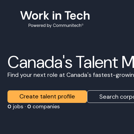
Canada's Talent 
Find your next role at Canada's fastest-grow
Create talent profile
Search corpo
0
jobs ·
0
companies