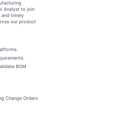
ufacturing
 Analyst to join
, and timely
cross our product
atforms.
quirements.
validate BOM
ing Change Orders