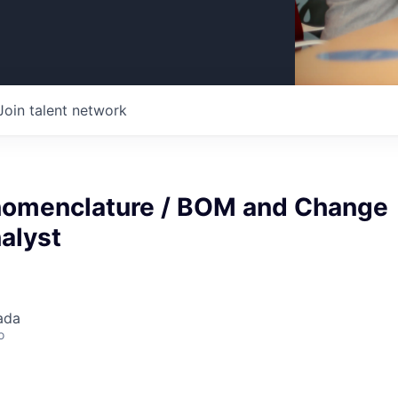
Join talent network
nomenclature / BOM and Change
alyst
ada
o