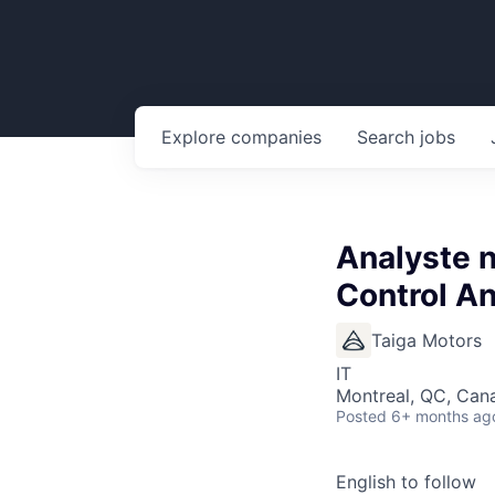
Explore
companies
Search
jobs
Analyste 
Control An
Taiga Motors
IT
Montreal, QC, Can
Posted
6+ months ag
English to follow