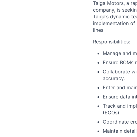
Taiga Motors, a ra
company, is seeki
Taiga’s dynamic tea
implementation of 
lines.
Responsibilities:
Manage and mai
Ensure BOMs re
Collaborate wi
accuracy.
Enter and main
Ensure data in
Track and imp
(ECOs).
Coordinate cro
Maintain detai