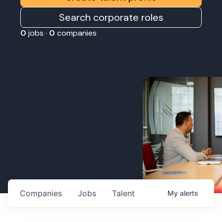
Search corporate roles
0
jobs ·
0
companies
Companies
Jobs
Talent
My
alerts