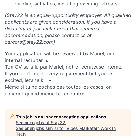
building activities, including exciting retreats.
(Stay22 is an equal-opportunity employer. All qualified
applicants are given consideration. If you have a
disability or particular need that requires
accommodation, please contact us at
careers@stay22.com
)
Your application will be reviewed by Mariel, our
internal recruiter. 🚀
Ton CV sera lu par Mariel, notre recruteuse interne.
If you don’t meet every requirement but you’re
excited, let’s talk. 👀
Même si tu ne coches pas toutes les cases, on
aimerait quand même te rencontrer.
This job is no longer accepting applications
See open jobs at
Stay22
.
See open jobs similar to "
Vibes Marketer
"
Work In
Tech
.