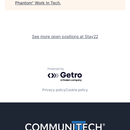
Phantom
"
Work In Tech
.
See more open positions at
Stay22
Powered by Getro.com
Privacy policy
Cookie policy