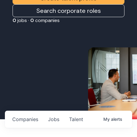
Search corporate roles
0
jobs ·
0
companies
Companies
Jobs
Talent
My
alerts