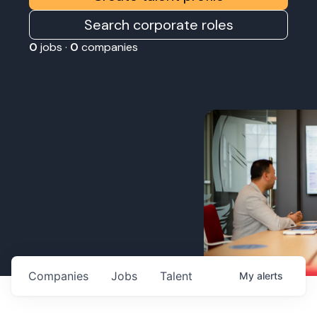
Search corporate roles
0
jobs ·
0
companies
Companies
Jobs
Talent
My
alerts