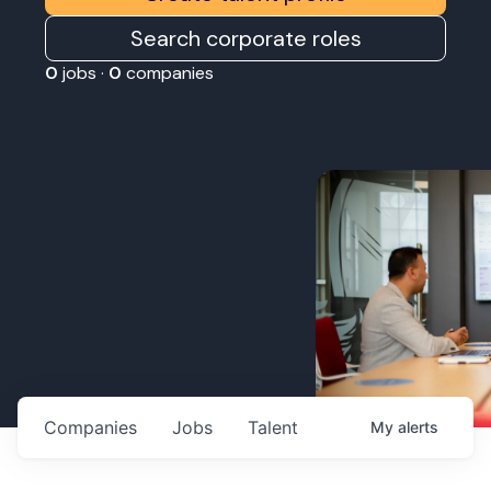
Search corporate roles
0
jobs ·
0
companies
Companies
Jobs
Talent
My
alerts