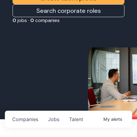
Search corporate roles
0
jobs ·
0
companies
Companies
Jobs
Talent
My
alerts