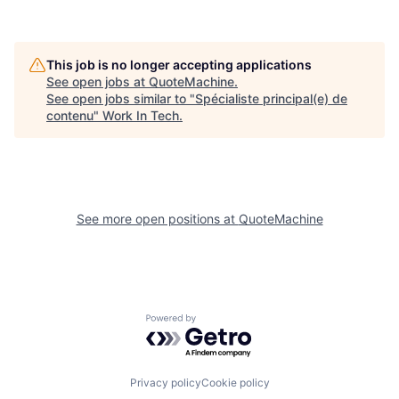
This job is no longer accepting applications
See open jobs at
QuoteMachine
.
See open jobs similar to "
Spécialiste principal(e) de
contenu
"
Work In Tech
.
See more open positions at
QuoteMachine
Powered by Getro.com
Privacy policy
Cookie policy