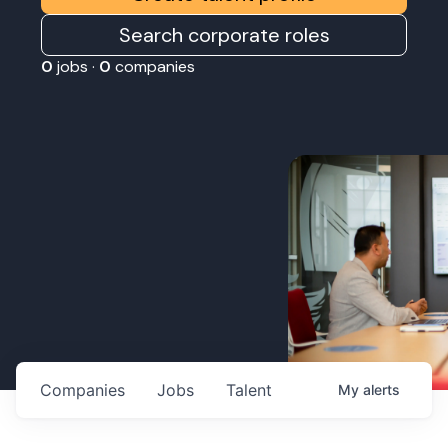
Search corporate roles
0
jobs ·
0
companies
Companies
Jobs
Talent
My
alerts