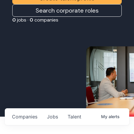
Search corporate roles
0
jobs ·
0
companies
Companies
Jobs
Talent
My
alerts