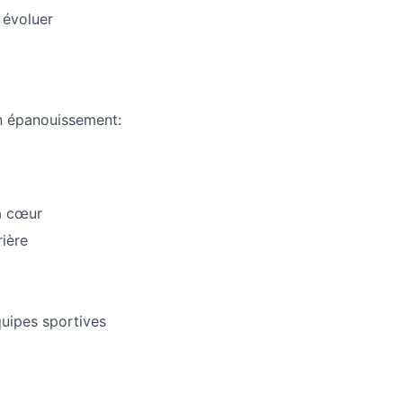
 évoluer
on épanouissement:
 à cœur
ière
uipes sportives