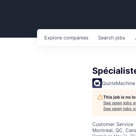
Explore
companies
Search
jobs
Spécialist
QuoteMachine
This job is no 
See open jobs a
See open jobs si
Customer Service
Montreal, QC, Can
Posted
on May 11, 20