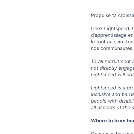
Propulse ta croiss
Chez Lightspeed, ta
d’apprentissage en
le tout au sein d’u
nos communautés.
To all recruitment
not directly engag
Lightspeed will not
Lightspeed is a pr
inclusive and barr
people with disabi
all aspects of the 
Where to from he
Obviously, this has