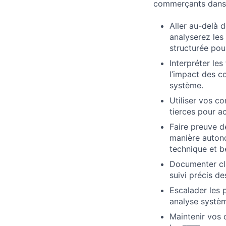
commerçants dans l
Aller au-delà 
analyserez les
structurée pou
Interpréter les
l’impact des c
système.
Utiliser vos c
tierces pour a
Faire preuve d
manière autono
technique et b
Documenter cla
suivi précis de
Escalader les 
analyse systèm
Maintenir vos c