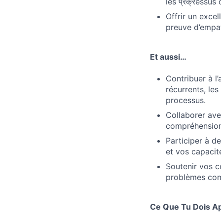
les प्रक्रessu
Offrir un excel
preuve d’empat
Et aussi…
Contribuer à l
récurrents, le
processus.
Collaborer ave
compréhension 
Participer à d
et vos capaci
Soutenir vos c
problèmes com
Ce Que Tu Dois A