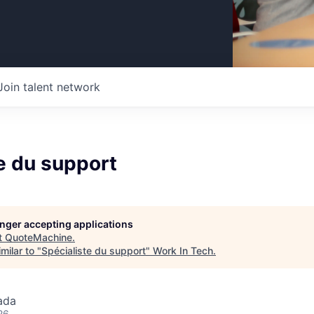
Join talent network
e du support
longer accepting applications
t
QuoteMachine
.
milar to "
Spécialiste du support
"
Work In Tech
.
ada
26