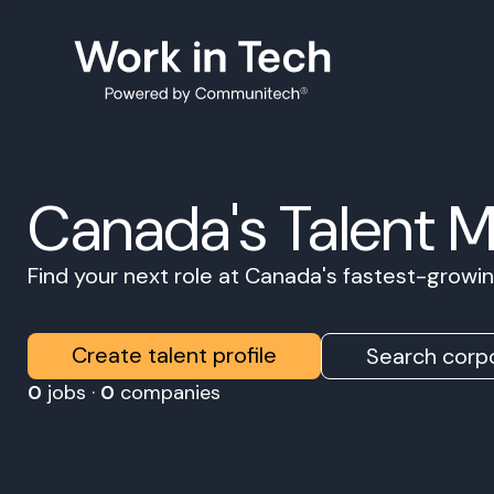
Canada's Talent 
Find your next role at Canada's fastest-grow
Create talent profile
Search corpo
0
jobs ·
0
companies