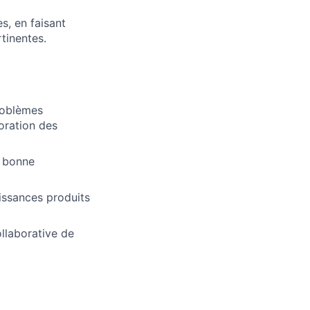
es, en faisant
tinentes.
problèmes
oration des
e bonne
aissances produits
ollaborative de