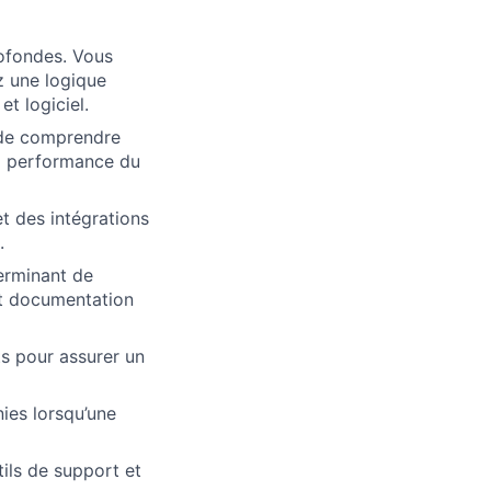
ofondes. Vous
z une logique
t logiciel.
in de comprendre
la performance du
t des intégrations
.
erminant de
nt documentation
s pour assurer un
ies lorsqu’une
tils de support et