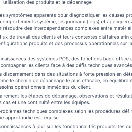
’utilisation des produits et le dépannage
des symptômes apparents pour diagnostiquer les causes pr
 comportements système, les journaux (logs) et appliquere
r résoudre des interdépendances complexes entre matériel e
 flux de travail des clients et leurs contextes d’affaires af
onfigurations produits et des processus opérationnels sur 
onnaissances des systèmes POS, des fonctions back-office e
ccompagner les clients face à des défis techniques avancés
e discernement dans des situations à forte pression en dét
me le chemin de dépannage le plus efficace, en équilibra
esoins opérationnels immédiats du client.
irement les étapes de dépannage, observations et résultat
s cas et une continuité entre les équipes.
problèmes techniques complexes selon les procédures défin
e approfondie est requise.
onnaissances à jour sur les fonctionnalités produits, les ou