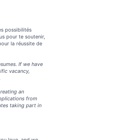
s possibilités
s pour te soutenir,
pour la réussite de
esumes. If we have
ific vacancy,
.
reating an
pplications from
tes taking part in
 you love, and we