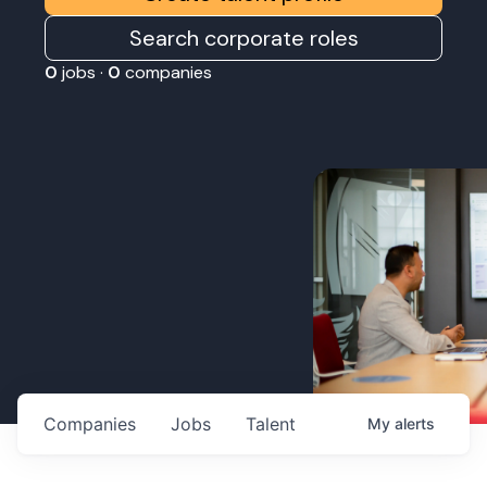
Search corporate roles
0
jobs ·
0
companies
Companies
Jobs
Talent
My
alerts