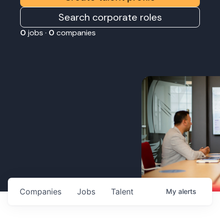
Search corporate roles
0
jobs ·
0
companies
Companies
Jobs
Talent
My
alerts