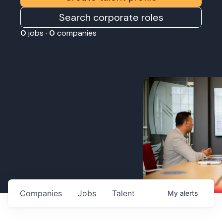
Search corporate roles
0
jobs ·
0
companies
Companies
Jobs
Talent
My
alerts