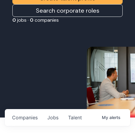
Search corporate roles
0
jobs ·
0
companies
Companies
Jobs
Talent
My
alerts