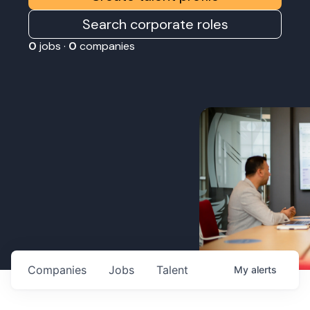
Search corporate roles
0
jobs ·
0
companies
Companies
Jobs
Talent
My
alerts