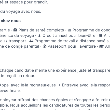
ité et espace pour grandir.
ir du voyage avec nous.
 chez nous
artie · 🏥 Plans de santé complets · 📅 Programme de congé
érience de voyage · 🧘 Crédit annuel pour bien-être · 🚆 Al
au / transport · 🌅 Programme de travail à distance basé sur
 de congé parental · 🌍 Passeport pour l'aventure · 🎓 Al
haque candidat·e mérite une expérience juste et transpar
de reçoit un retour.
Appel avec le·la recruteur·euse → Entrevue avec le·la respo
vue finale.
mployeur offrant des chances égales et s'engage à fournir
ible. Nous accueillons les candidatures de toutes les perso