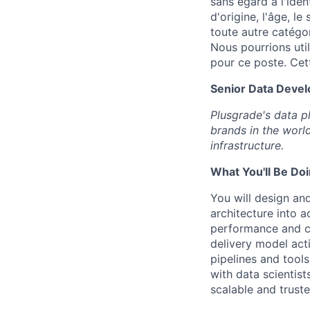
sans égard à l'ident
d'origine, l'âge, le
toute autre catégo
Nous pourrions utili
pour ce poste. Cet
Senior Data Devel
Plusgrade's data p
brands in the worl
infrastructure.
What You'll Be Do
You will design and
architecture into a
performance and co
delivery model act
pipelines and tools
with data scientist
scalable and trust