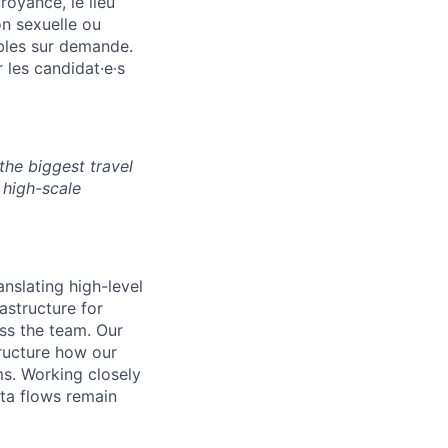
croyance, le lieu
ion sexuelle ou
bles sur demande.
r les candidat·e·s
the biggest travel
 high-scale
anslating high-level
astructure for
ss the team. Our
tructure how our
ms. Working closely
ata flows remain