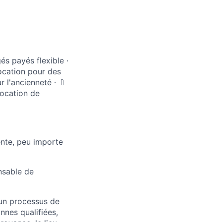
s payés flexible ·
location pour des
 l'ancienneté · 🍼
location de
ente, peu importe
nsable de
 un processus de
nnes qualifiées,