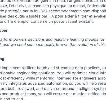
ité ou l'expression de genre, la race, l'origine ethnique, la 
 sexe, l'état civil, le handicap physique ou mental, l'orientat
rie protégée par la loi. Des accommodements sont disponi
ser des outils assistés par l'IA pour aider à filtrer et évalue
te offre d'emploi concerne un poste vacant existant.
oper
latform powers decisions and machine learning models for 
d, and we need someone ready to own the evolution of this
ing
 implement resilient batch and streaming data pipelines, tr
ctionable engineering solutions. You will optimize cloud infr
st efficiency while mentoring intermediate engineers acro
ively integrates advanced automation, so you will help res
 are built, reviewed, and delivered around intelligent syste
s and product teams, you will ensure our mission-critical d
ed end to end.