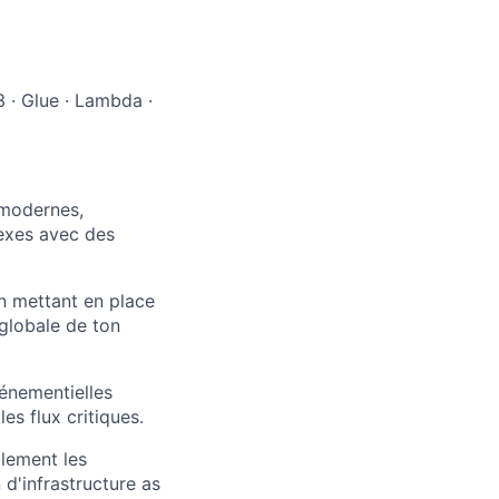
3 · Glue · Lambda ·
 modernes,
exes avec des
en mettant en place
globale de ton
énementielles
es flux critiques.
llement les
 d'infrastructure as