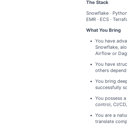
The Stack
Snowflake · Python 
EMR · ECS · Terraf
What You Bring
You have adva
Snowflake, alo
Airflow or Dag
You have struc
others depend 
You bring deep
successfully s
You possess a 
control, CI/CD
You are a natu
translate comp