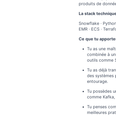
produits de donnée
La stack techniqu
Snowflake · Python 
EMR · ECS · Terraf
Ce que tu apporte
Tu as une maî
combinée à une
outils comme S
Tu as déjà tra
des systèmes p
entourage.
Tu possèdes un
comme Kafka, e
Tu penses comm
meilleures pra