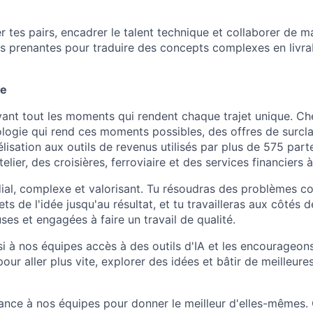
r tes pairs, encadrer le talent technique et collaborer de m
es prenantes pour traduire des concepts complexes en livra
de
vant tout les moments qui rendent chaque trajet unique. Ch
ologie qui rend ces moments possibles, des offres de surcl
lisation aux outils de revenus utilisés par plus de 575 part
telier, des croisières, ferroviaire et des services financiers 
dial, complexe et valorisant. Tu résoudras des problèmes co
ts de l'idée jusqu'au résultat, et tu travailleras aux côtés
uses et engagées à faire un travail de qualité.
 à nos équipes accès à des outils d'IA et les encourageons 
pour aller plus vite, explorer des idées et bâtir de meilleur
ance à nos équipes pour donner le meilleur d'elles-mêmes. C