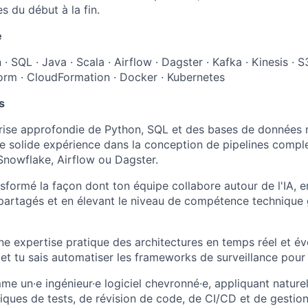
s du début à la fin.
e
· SQL · Java · Scala · Airflow · Dagster · Kafka · Kinesis · S
orm · CloudFormation · Docker · Kubernetes
s
trise approfondie de Python, SQL et des bases de données
 solide expérience dans la conception de pipelines compl
nowflake, Airflow ou Dagster.
nsformé la façon dont ton équipe collabore autour de l'IA, 
artagés et en élevant le niveau de compétence technique 
e expertise pratique des architectures en temps réel et év
t tu sais automatiser les frameworks de surveillance pour l
e un·e ingénieur·e logiciel chevronné·e, appliquant nature
tiques de tests, de révision de code, de CI/CD et de gestion