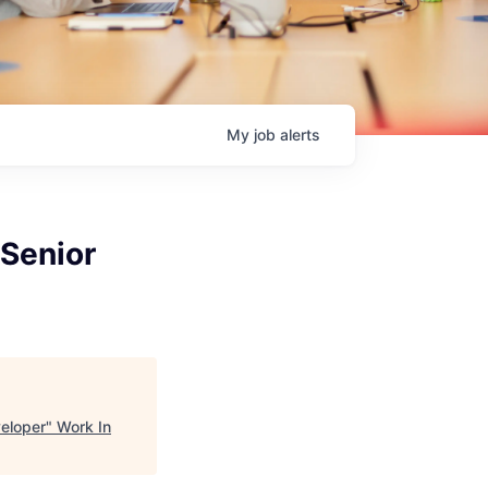
My
job
alerts
/Senior
veloper
"
Work In