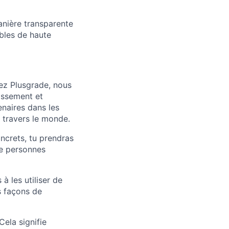
anière transparente
bles de haute
ez Plusgrade, nous
assement et
enaires dans les
à travers le monde.
ncrets, tu prendras
 de personnes
à les utiliser de
es façons de
ela signifie