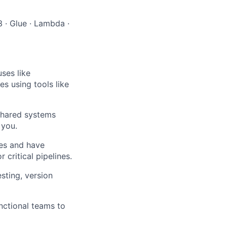
3 · Glue · Lambda ·
ses like
s using tools like
shared systems
 you.
res and have
critical pipelines.
sting, version
nctional teams to