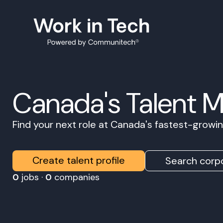
Canada's Talent 
Find your next role at Canada's fastest-grow
Create talent profile
Search corpo
0
jobs ·
0
companies