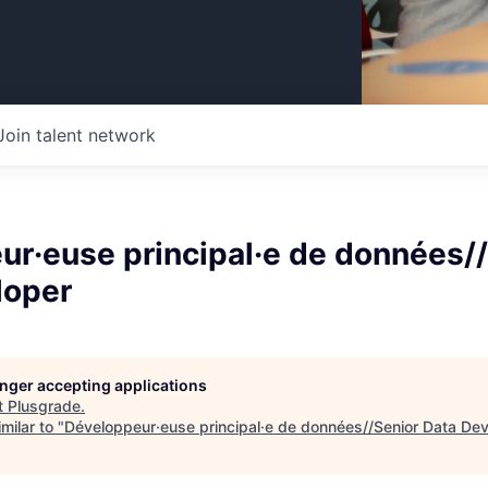
Join talent network
ur·euse principal·e de données/
loper
longer accepting applications
t
Plusgrade
.
milar to "
Développeur·euse principal·e de données//Senior Data De