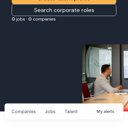
Search corporate roles
0
jobs ·
0
companies
Companies
Jobs
Talent
My
alerts