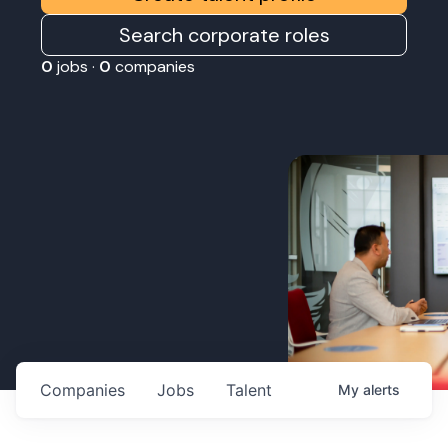
Search corporate roles
0
jobs ·
0
companies
Companies
Jobs
Talent
My
alerts