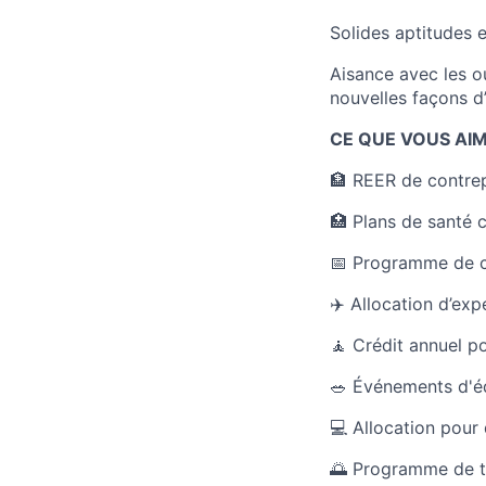
Solides aptitudes 
Aisance avec les ou
nouvelles façons d’a
CE QUE VOUS AI
🏦 REER de contrep
🏥 Plans de santé 
📅 Programme de c
✈️ Allocation d’ex
🧘 Crédit annuel p
🥗 Événements d'é
💻 Allocation pour 
🌅 Programme de tr