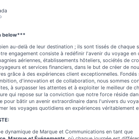
ada
o
n below***
en au-delà de leur destination ; ils sont tissés de chaque 
tre engagement consiste à redéfinir l'avenir du voyage en 
gnies aériennes, établissements hôteliers, sociétés de cro
oyageurs et services financiers, dans le but de créer de no
ves grâce à des expériences client exceptionnelles. Fondés 
mbition, d'innovation et de collaboration, nous sommes c
ites, à surpasser les attentes et à exploiter le meilleur de 
ure qui repose sur la conviction que notre force réside dans
le pour bâtir un avenir extraordinaire dans l'univers du voy
mer les voyages quotidiens en expériences véritablement ex
STE:
ipe dynamique de Marque et Communications en tant que
ice, Marque et Événements
, où chaque journée est différe