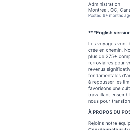
Administration
Montreal, QC, Can
Posted
6+ months ag
***English versio
Les voyages vont bi
crée en chemin. No
plus de 275+ compa
ferroviaires pour v
revenus significati
fondamentales d'a
à repousser les lim
favorisons une cult
travaillant ensemb
nous pour transfor
À PROPOS DU PO
Rejoins notre équ
Coordonnateur·tr