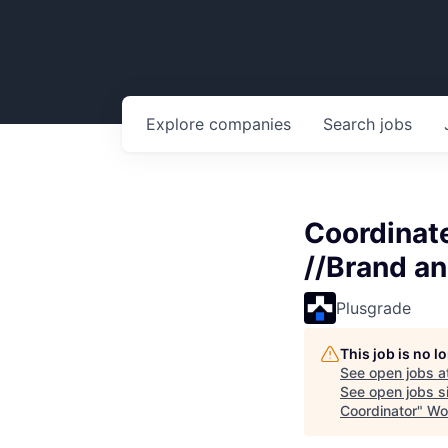
Explore
companies
Search
jobs
Coordinat
//Brand an
Plusgrade
This job is no 
See open jobs a
See open jobs si
Coordinator
"
Wo