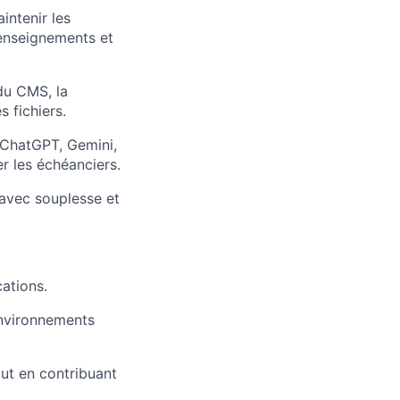
intenir les
 enseignements et
du CMS, la
s fichiers.
hatGPT, Gemini,
er les échéanciers.
 avec souplesse et
ations.
environnements
out en contribuant