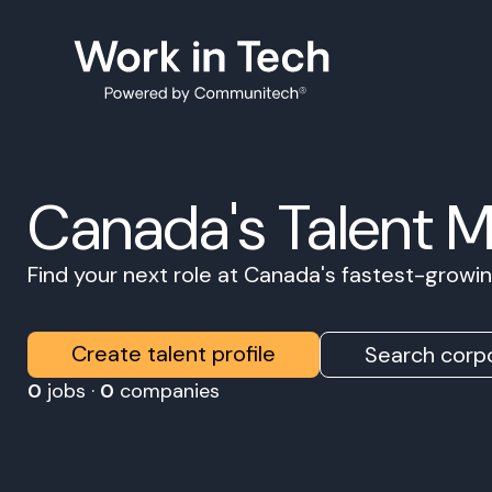
Canada's Talent 
Find your next role at Canada's fastest-grow
Create talent profile
Search corpo
0
jobs ·
0
companies