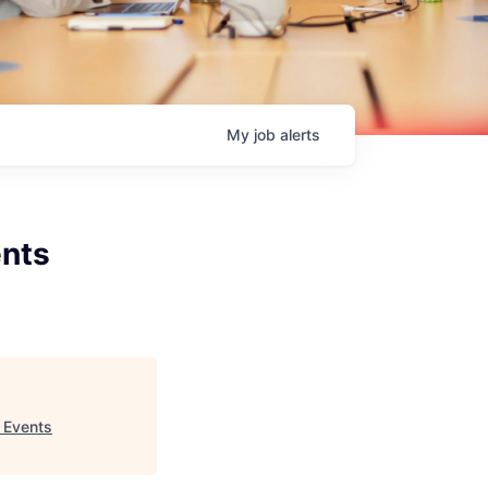
My
job
alerts
ents
 Events