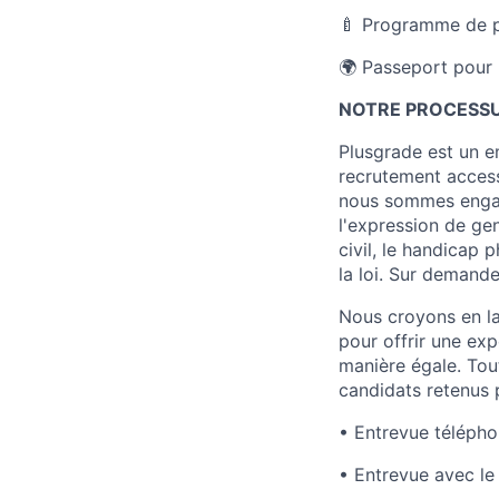
🍼 Programme de p
🌍 Passeport pour 
NOTRE PROCESSU
Plusgrade est un e
recrutement access
nous sommes engagé
l'expression de genr
civil, le handicap 
la loi. Sur demand
Nous croyons en la 
pour offrir une ex
manière égale. Tou
candidats retenus 
• Entrevue télépho
• Entrevue avec le