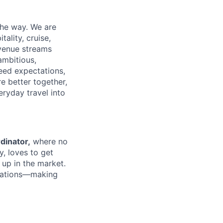
the way. We are
ality, cruise,
evenue streams
ambitious,
ceed expectations,
e better together,
eryday travel into
dinator,
where no
y, loves to get
 up in the market.
perations—making