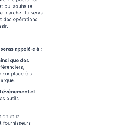
et qui souhaite
e marché. Tu seras
et des opérations
sir.
seras appelé·e à :
insi que des
érenciers,
n sur place (au
marque.
el événementiel
es outils
ion et la
t fournisseurs