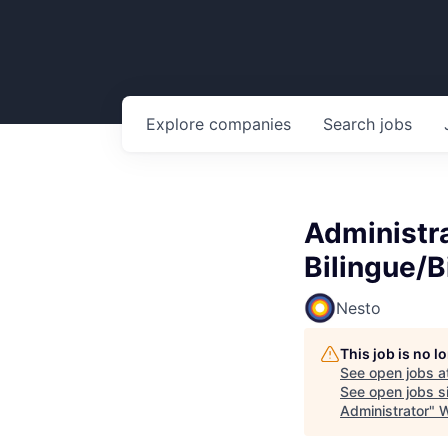
Explore
companies
Search
jobs
Administra
Bilingue/B
Nesto
This job is no 
See open jobs a
See open jobs si
Administrator
"
W