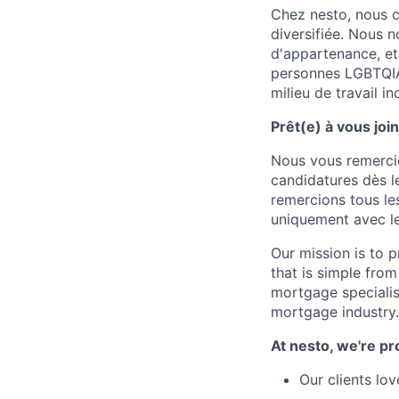
Chez nesto, nous cr
diversifiée. Nous n
d'appartenance, et
personnes LGBTQIA
milieu de travail in
Prêt(e) à vous joi
Nous vous remercio
candidatures dès le
remercions tous le
uniquement avec le
Our mission is to 
that is simple from
mortgage specialis
mortgage industry.
At nesto, we're pr
Our clients lo