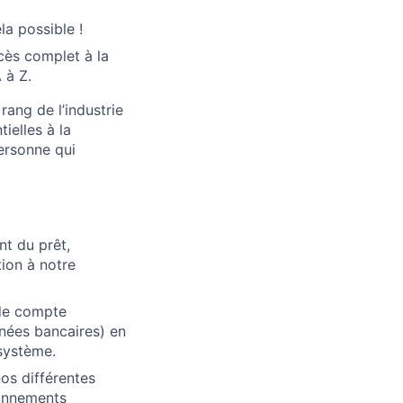
la possible !
cès complet à la
 à Z.
rang de l’industrie
ielles à la
ersonne qui
t du prêt,
tion à notre
de compte
nées bancaires) en
système.
os différentes
ronnements