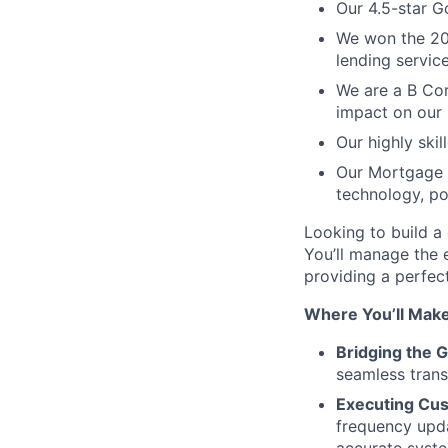
Our 4.5-star G
We won the 20
lending service
We are a B Cor
impact on our 
Our highly ski
Our Mortgage C
technology, pow
Looking to build a 
You’ll manage the 
providing a perfec
Where You’ll Make
Bridging the G
seamless transi
Executing Cu
frequency upda