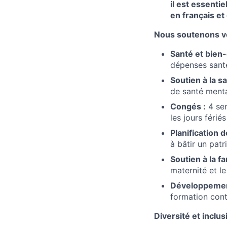
il est essentie
en français et
Nous soutenons vo
Santé et bien-
dépenses santé
Soutien à la s
de santé menta
Congés :
4 sem
les jours férié
Planification de
à bâtir un pat
Soutien à la fa
maternité et l
Développement
formation cont
Diversité et inclus