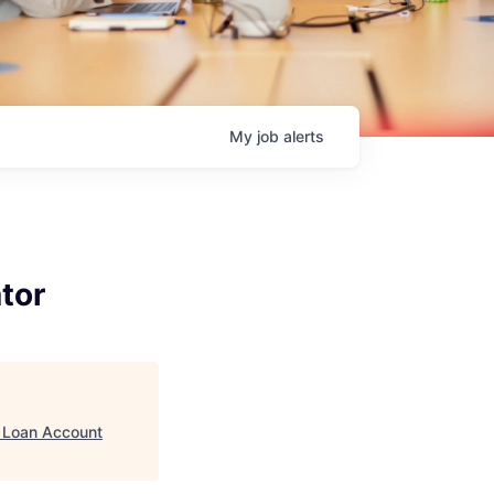
My
job
alerts
tor
al Loan Account