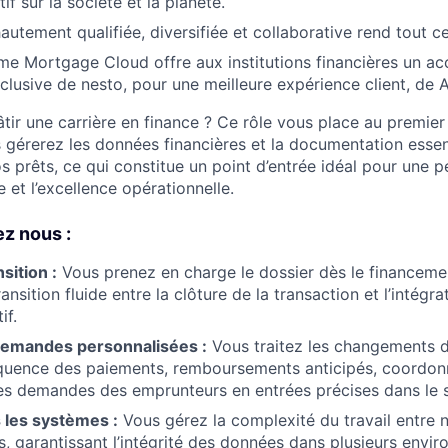
if sur la société et la planète.
utement qualifiée, diversifiée et collaborative rend tout ce
me Mortgage Cloud offre aux institutions financières un ac
clusive de nesto, pour une meilleure expérience client, de A
ir une carrière en finance ? Ce rôle vous place au premier 
 gérerez les données financières et la documentation essent
 prêts, ce qui constitue un point d’entrée idéal pour une p
e et l’excellence opérationnelle.
z nous :
sition :
Vous prenez en charge le dossier dès le financemen
ansition fluide entre la clôture de la transaction et l’intégra
if.
demandes personnalisées :
Vous traitez les changements 
équence des paiements, remboursements anticipés, coordon
es demandes des emprunteurs en entrées précises dans le 
 les systèmes :
Vous gérez la complexité du travail entre n
es, garantissant l’intégrité des données dans plusieurs envi