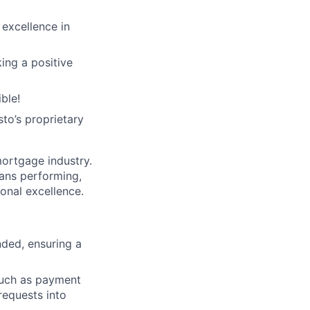
excellence in
ing a positive
ble!
sto’s proprietary
mortgage industry.
oans performing,
onal excellence.
nded, ensuring a
such as payment
requests into