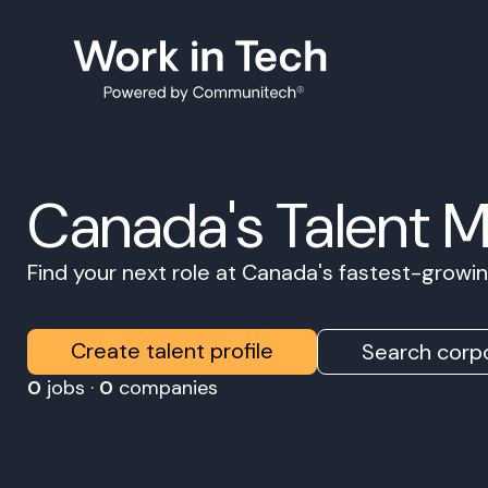
Canada's Talent 
Find your next role at Canada's fastest-grow
Create talent profile
Search corpo
0
jobs ·
0
companies