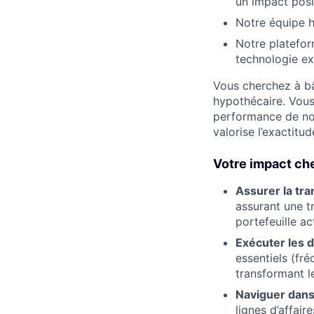
un impact posit
Notre équipe ha
Notre platefor
technologie ex
Vous cherchez à bât
hypothécaire. Vous
performance de nos
valorise l’exactitud
Votre impact che
Assurer la tran
assurant une tr
portefeuille act
Exécuter les 
essentiels (fr
transformant l
Naviguer dans
lignes d’affair