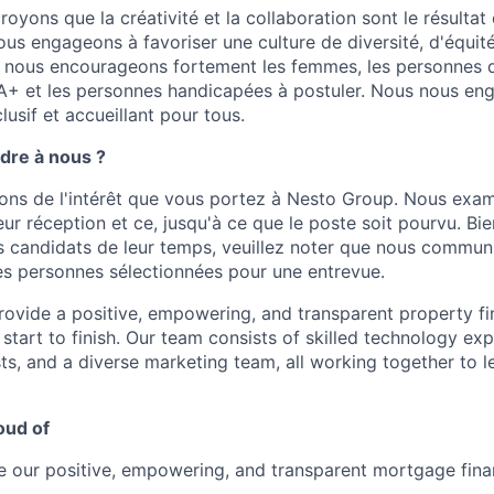
oyons que la créativité et la collaboration sont le résultat
ous engageons à favoriser une culture de diversité, d'équité,
 nous encourageons fortement les femmes, les personnes d
+ et les personnes handicapées à postuler. Nous nous eng
clusif et accueillant pour tous.
ndre à nous ?
ns de l'intérêt que vous portez à Nesto Group. Nous exam
ur réception et ce, jusqu'à ce que le poste soit pourvu. Bi
s candidats de leur temps, veuillez noter que nous commu
s personnes sélectionnées pour une entrevue.
provide a positive, empowering, and transparent property f
 start to finish. Our team consists of skilled technology exp
ts, and a diverse marketing team, all working together to l
oud of
ve our positive, empowering, and transparent mortgage fina