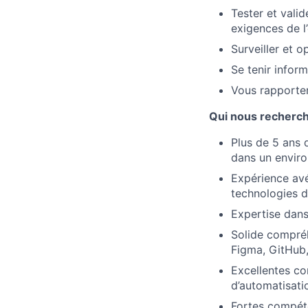
Tester et valid
exigences de l’
Surveiller et o
Se tenir infor
Vous rapporter
Qui nous recherc
Plus de 5 ans 
dans un enviro
Expérience avé
technologies d’
Expertise dans 
Solide compréh
Figma, GitHub,
Excellentes co
d’automatisati
Fortes compéte