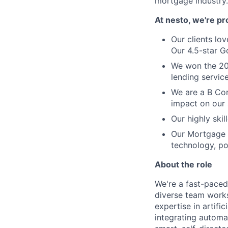
mortgage industry.
At nesto, we're pr
Our clients lo
Our 4.5-star G
We won the 20
lending service
We are a B Cor
impact on our 
Our highly ski
Our Mortgage C
technology, pow
About the role
We're a fast-paced
diverse team works
expertise in artifi
integrating automat