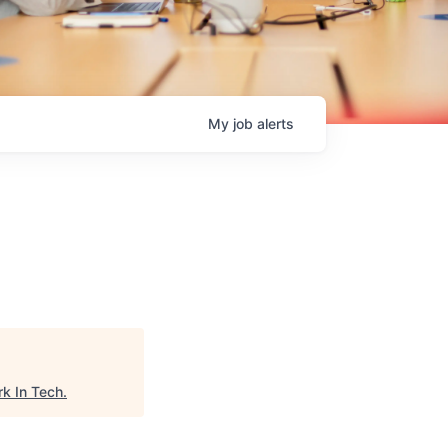
My
job
alerts
k In Tech
.