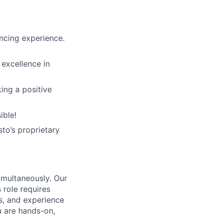
ncing experience.
excellence in
ing a positive
ible!
sto’s proprietary
imultaneously. Our
 role requires
ls, and experience
ou are hands-on,