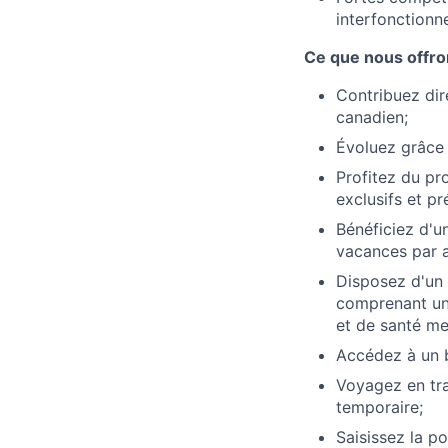
interfonctionne
Ce que nous offr
Contribuez dir
canadien;
Évoluez grâce 
Profitez du pr
exclusifs et pr
Bénéficiez d'u
vacances par 
Disposez d'un 
comprenant un 
et de santé men
Accédez à un b
Voyagez en tra
temporaire;
Saisissez la p