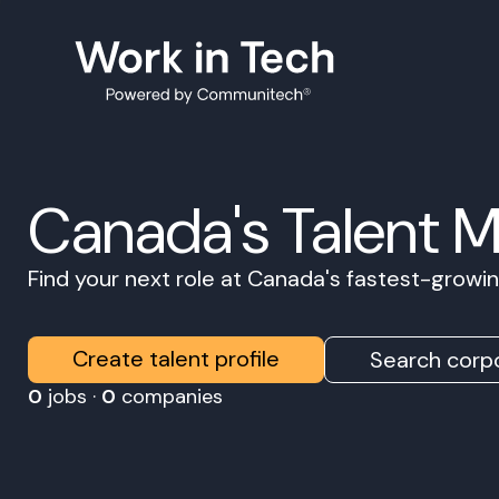
Canada's Talent 
Find your next role at Canada's fastest-grow
Create talent profile
Search corpo
0
jobs ·
0
companies