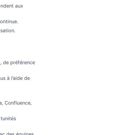
pondent aux
continue.
sation.
e, de préférence
s à l’aide de
a, Confluence,
rtunités
vec des équipes