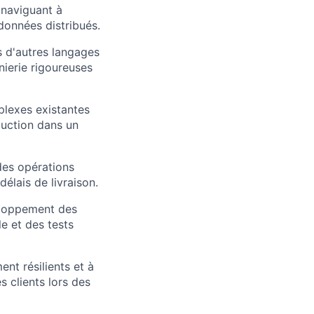
 naviguant à
onnées distribués.
 d'autres langages
nierie rigoureuses
lexes existantes
duction dans un
des opérations
élais de livraison.
eloppement des
le et des tests
nt résilients et à
s clients lors des