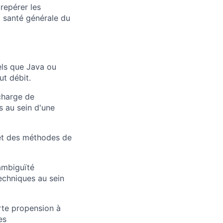
repérer les
a santé générale du
els que Java ou
ut débit.
charge de
s au sein d'une
et des méthodes de
ambiguïté
echniques au sein
te propension à
es