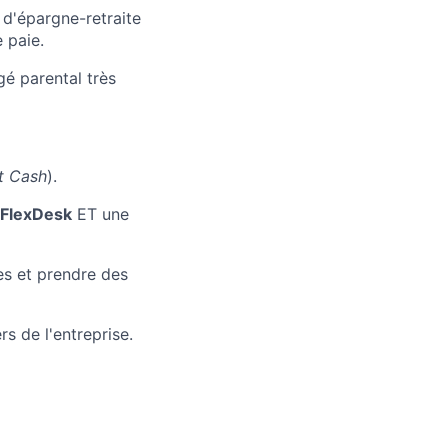
 d'épargne-retraite
 paie.
é parental très
t Cash
).
FlexDesk
ET une
es et prendre des
s de l'entreprise.