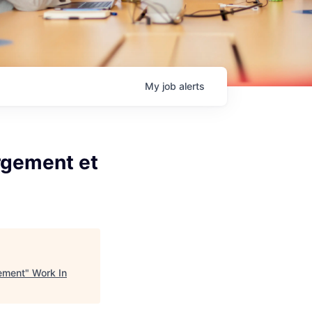
My
job
alerts
rgement et
ement
"
Work In