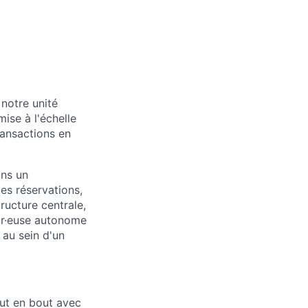
notre unité
ise à l'échelle
ransactions en
ans un
es réservations,
ructure centrale,
eur·euse autonome
 au sein d'un
out en bout avec