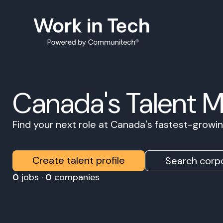
Canada's Talent 
Find your next role at Canada's fastest-grow
Create talent profile
Search corpo
0
jobs ·
0
companies