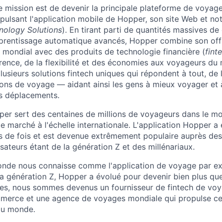
 mission est de devenir la principale plateforme de voyage 
ulsant l'application mobile de Hopper, son site Web et not
ology Solutions
). En tirant parti de quantités massives d
pprentissage automatique avancés, Hopper combine son off
 mondial avec des produits de technologie financière (
fint
arence, de la flexibilité et des économies aux voyageurs du
sieurs solutions fintech uniques qui répondent à tout, de la
ions de voyage — aidant ainsi les gens à mieux voyager et
s déplacements.
er sert des centaines de millions de voyageurs dans le m
e marché à l'échelle internationale. L'application Hopper a
ns de fois et est devenue extrêmement populaire auprès de
sateurs étant de la génération Z et des millénariaux.
onde nous connaisse comme l'application de voyage par ex
 la génération Z, Hopper a évolué pour devenir bien plus qu
es, nous sommes devenus un fournisseur de fintech de voy
merce et une agence de voyages mondiale qui propulse cer
au monde.