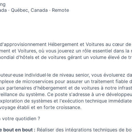
ing
ada · Québec, Canada · Remote
 d'approvisionnement Hébergement et Voitures au cœur de 
ent et Voitures, où vous jouerez un rôle essentiel dans la m
ndial d'hôtels et de voitures gérant un volume élevé de t
uteur·euse individuel·le de niveau senior, vous évoluerez d
lexe de microservices pour assurer un traitement fiable d
ux partenaires d'hébergement et de voitures à notre infrast
rveillance du système. Ce poste s'adresse à un·e développ
'exploration de systèmes et l'exécution technique immédiate
oyage établi et en forte croissance.
 votre quotidien ?
e bout en bout :
Réaliser des intégrations techniques de b