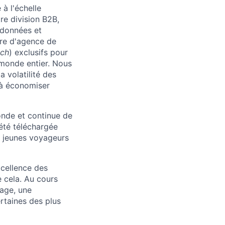
à l'échelle
re division B2B,
e données et
re d'agence de
ech
) exclusifs pour
 monde entier. Nous
 volatilité des
 à économiser
onde et continue de
 été téléchargée
s jeunes voyageurs
cellence des
e cela. Au cours
age, une
taines des plus