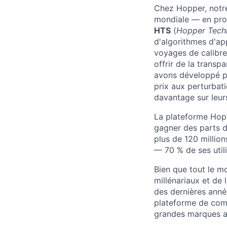
Chez Hopper, notre
mondiale — en prop
HTS
(
Hopper Techn
d'algorithmes d'a
voyages de calibre
offrir de la transp
avons développé plu
prix aux perturbat
davantage sur leur
La plateforme Hopp
gagner des parts d
plus de 120 millio
— 70 % de ses utili
Bien que tout le m
millénariaux et de
des dernières anné
plateforme de com
grandes marques 