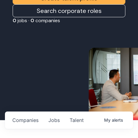
Search corporate roles
0
jobs ·
0
companies
Companies
Jobs
Talent
My
alerts