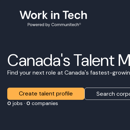
Canada's Talent 
Find your next role at Canada's fastest-grow
Create talent profile
Search corpo
0
jobs ·
0
companies