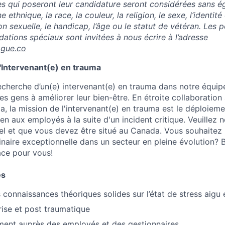
es qui poseront leur candidature seront considérées sans ég
ne ethnique, la race, la couleur, la religion, le sexe, l’identit
tion sexuelle, le handicap, l’âge ou le statut de vétéran. Les
tions spéciaux sont invitées à nous écrire à l’adresse
ogue.co
 d'Intervenant(e) en trauma
recherche d’un(e) intervenant(e) en trauma dans notre équip
les gens à améliorer leur bien-être. En étroite collaboration
, la mission de l'intervenant(e) en trauma est le déploieme
ien aux employés à la suite d'un incident critique. Veuillez 
l et que vous devez être situé au Canada. Vous souhaitez 
inaire exceptionnelle dans un secteur en pleine évolution? 
ace pour vous!
és
connaissances théoriques solides sur l’état de stress aigu 
rise et post traumatique
ément auprès des employés et des gestionnaires