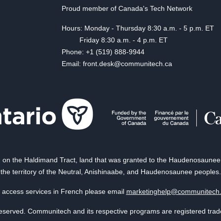
Proud member of Canada's Tech Network
Hours: Monday - Thursday 8:30 a.m. - 5 p.m. ET
Friday 8:30 a.m. - 4 p.m. ET
Phone: +1 (519) 888-9944
Email: front.desk@communitech.ca
on the Haldimand Tract, land that was granted to the Haudenosaunee of
the territory of the Neutral, Anishinaabe, and Haudenosaunee peoples.
 access services in French please email
marketinghelp@communitech
reserved. Communitech and its respective programs are registered tra