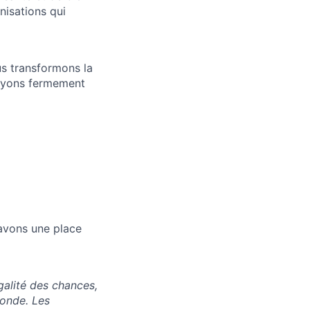
nisations qui
ous transformons la
royons fermement
avons une place
alité des chances,
monde. Les