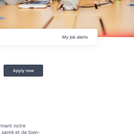
My
job
alerts
Apply now
onnant notre
santé et de bien-