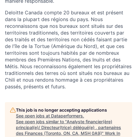
manière responsable.
Deloitte Canada compte 20 bureaux et est présent
dans la plupart des régions du pays. Nous
reconnaissons que nos bureaux sont situés sur des
territoires traditionnels, des territoires couverts par
des traités et des territoires non cédés faisant partie
de l'île de la Tortue (Amérique du Nord), et que ces
territoires sont toujours habités par de nombreux
membres des Premières Nations, des Inuits et des
Métis. Nous reconnaissons également les propriétaires
traditionnels des terres où sont situés nos bureaux au
Chili et nous rendons hommage à ces propriétaires
passés, présents et futurs.
This job is no longer accepting applications
See open jobs at
Dataperformers
.
See open jobs similar to "
Analyste financier(ère)
principal(e)/ Directeur(trice) délégué(e) , partenaires
des Finances (Toronto, ON, CA, M5H 0A9)
"
Work In