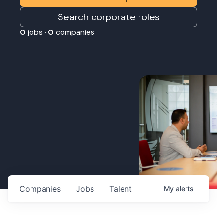
Search corporate roles
0
jobs ·
0
companies
Companies
Jobs
Talent
My
alerts