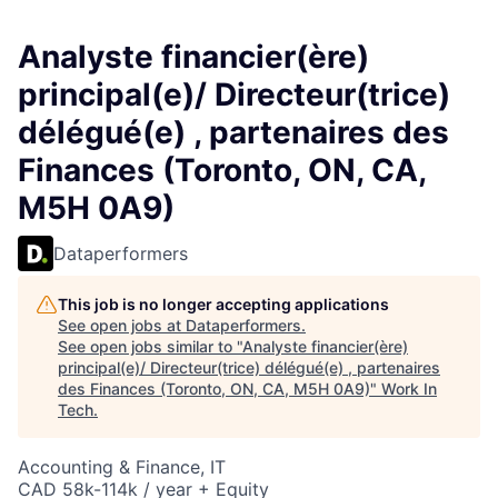
Analyste financier(ère)
principal(e)/ Directeur(trice)
délégué(e) , partenaires des
Finances (Toronto, ON, CA,
M5H 0A9)
Dataperformers
This job is no longer accepting applications
See open jobs at
Dataperformers
.
See open jobs similar to "
Analyste financier(ère)
principal(e)/ Directeur(trice) délégué(e) , partenaires
des Finances (Toronto, ON, CA, M5H 0A9)
"
Work In
Tech
.
Accounting & Finance, IT
CAD 58k-114k / year + Equity