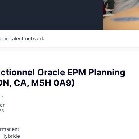
Join talent network
nctionnel Oracle EPM Planning
 ON, CA, M5H 0A9)
rs
ar
26
rmanent
:
Hybride