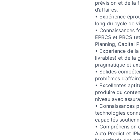
prévision et de la 
d’affaires.
• Expérience éprou
long du cycle de vi
• Connaissances fo
EPBCS et PBCS (et/
Planning, Capital P
• Expérience de la 
livrables) et de l
pragmatique et axé
• Solides compéten
problèmes d’affair
• Excellentes aptit
produire du conten
niveau avec assura
• Connaissances pr
technologies conn
capacités soutienn
• Compréhension de
Auto Predict et IPM