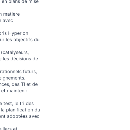
t en plans de mise
n matière
on avec
pris Hyperion
r les objectifs du
 (catalyseurs,
e les décisions de
rationnels futurs,
seignements.
nces, des TI et de
 et maintenir
test, le tri des
 la planification du
sont adoptées avec
illers et