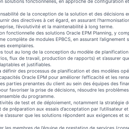
en solutions fonctionnelles, en approche de configuration e
nsabilité de la conception de la solution et des décisions e
ournir des directives à cet égard, en assurant l’harmonisati
reprise, l’évolutivité et la maintenabilité à long terme.
tion fonctionnelle des solutions Oracle EPM Planning, y com
me complète de modules EPBCS, en assurant l’alignement su
ques exemplaires.
es tout au long de la conception du modèle de planification
os, flux de travail, production de rapports) et s’assurer qu
ptables et justifiables.
 à définir des processus de planification et des modèles opé
 capacités Oracle EPM pour améliorer l’efficacité et les ren
es parties prenantes du client au sein des équipes des fina
pour favoriser la prise de décisions, résoudre les problèmes
l’ensemble du programme.
tivités de test et de déploiement, notamment la stratégie de 
t de préparation aux essais d’acceptation par l’utilisateur et
de s’assurer que les solutions répondent aux exigences et 
er les membres de l’équipe de prestation de services (conse