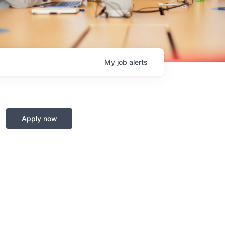
My
job
alerts
Apply now