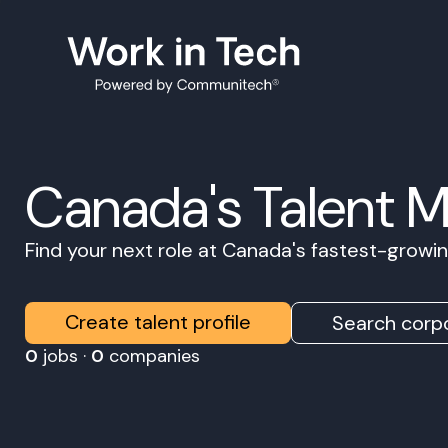
Canada's Talent 
Find your next role at Canada's fastest-grow
Create talent profile
Search corpo
0
jobs ·
0
companies