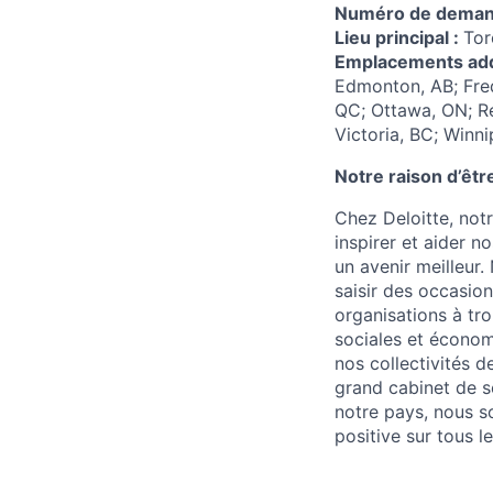
Numéro de dema
Lieu principal :
Tor
Emplacements add
Edmonton, AB; Fred
QC; Ottawa, ON; Ré
Victoria, BC; Winn
Notre raison d’êtr
Chez Deloitte, notr
inspirer et aider n
un avenir meilleur.
saisir des occasion
organisations à tro
sociales et économi
nos collectivités d
grand cabinet de s
notre pays, nous so
positive sur tous l