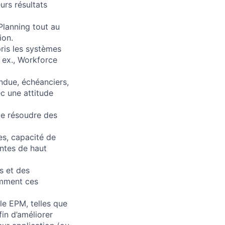
urs résultats
lanning tout au
ion.
ris les systèmes
 ex., Workforce
endue, échéanciers,
c une attitude
de résoudre des
es, capacité de
ntes de haut
s et des
omment ces
le EPM, telles que
fin d’améliorer