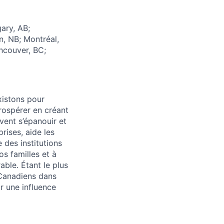
ary, AB;
n, NB; Montréal,
ncouver, BC;
xistons pour
prospérer en créant
vent s’épanouir et
rises, aide les
 des institutions
os familles et à
able. Étant le plus
 Canadiens dans
r une influence