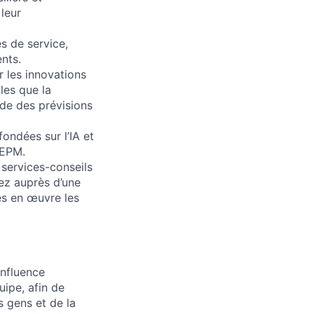
 leur
s de service,
ents.
 les innovations
lles que la
tude des prévisions
ondées sur l’IA et
 EPM.
 services-conseils
rez auprès d’une
es en œuvre les
influence
ipe, afin de
s gens et de la