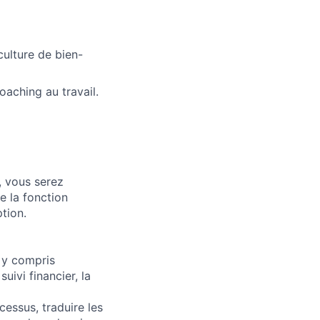
culture de bien-
aching au travail.
, vous serez
e la fonction
ption.
 y compris
uivi financier, la
essus, traduire les