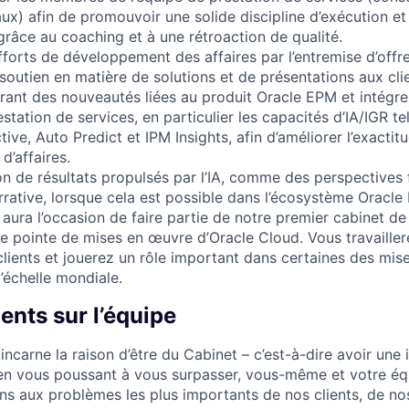
aux) afin de promouvoir une solide discipline d’exécution et
râce au coaching et à une rétroaction de qualité.
forts de développement des affaires par l’entremise d’offre
 soutien en matière de solutions et de présentations aux cli
ant des nouveautés liées au produit Oracle EPM et intégrer
estation de services, en particulier les capacités d’IA/IGR te
ctive, Auto Predict et IPM Insights, afin d’améliorer l’exacti
d’affaires.
on de résultats propulsés par l’IA, comme des perspectives f
rrative, lorsque cela est possible dans l’écosystème Oracle
aura l’occasion de faire partie de notre premier cabinet de
fine pointe de mises en œuvre d’Oracle Cloud. Vous travaille
clients et jouerez un rôle important dans certaines des mis
l’échelle mondiale.
nts sur l’équipe
incarne la raison d’être du Cabinet – c’est-à-dire avoir une 
en vous poussant à vous surpasser, vous-même et votre équ
ons aux problèmes les plus importants de nos clients, de no