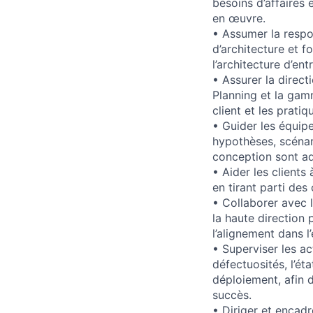
besoins d’affaires 
en œuvre.
• Assumer la respo
d’architecture et f
l’architecture d’ent
• Assurer la direc
Planning et la gam
client et les prati
• Guider les équip
hypothèses, scénari
conception sont ada
• Aider les clients
en tirant parti des
• Collaborer avec l
la haute direction 
l’alignement dans 
• Superviser les ac
défectuosités, l’éta
déploiement, afin 
succès.
• Diriger et encadr