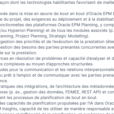
façon dont les technologies habilitantes favorisent de meille
vée dans la mise en œuvre de bout en bout d’Oracle EPM P
e du projet, des exigences au déploiement et à la stabilisat
nctionnelles des plateformes Oracle EPM Planning, y comp
ou Hyperion Planning) et de tous les modules associés (p.
lanning, Project Planning, Strategic Modelling).
gestion des priorités et de l’exécution de la prestation (ét
a gestion des besoins des parties prenantes concurrentes ave
e sur la prestation.
ces en résolution de problèmes et capacité d’analyser et 
es complexes au moyen d’approches structurées.
udes pour la communication et les relations interpersonnell
u prêt à l’emploi et de communiquer avec les parties prena
nce.
atiques des intégrations, de l’architecture des métadonnée
exes (p. ex., gestion des données, FDMEE, REST API) et c
ent les processus de planification de bout en bout.
s capacités de planification propulsées par l’IA dans Orac
 Insights, capacité de les utiliser de manière responsable a