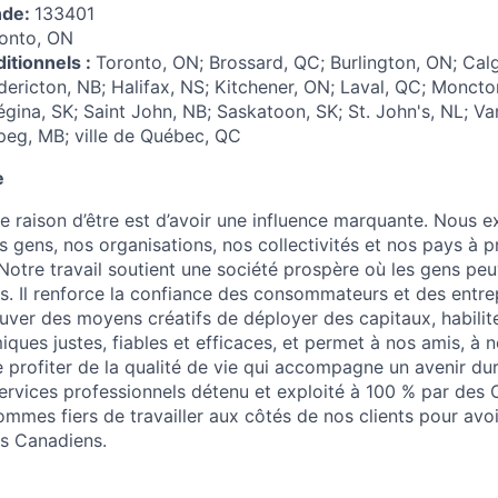
nde:
133401
onto, ON
itionnels :
Toronto, ON; Brossard, QC; Burlington, ON; Calg
ericton, NB; Halifax, NS; Kitchener, ON; Laval, QC; Moncto
gina, SK; Saint John, NB; Saskatoon, SK; St. John's, NL; Va
ipeg, MB; ville de Québec, QC
e
e raison d’être est d’avoir une influence marquante. Nous e
os gens, nos organisations, nos collectivités et nos pays à 
 Notre travail soutient une société prospère où les gens peu
s. Il renforce la confiance des consommateurs et des entrep
uver des moyens créatifs de déployer des capitaux, habilite
ques justes, fiables et efficaces, et permet à nos amis, à n
e profiter de la qualité de vie qui accompagne un avenir dur
ervices professionnels détenu et exploité à 100 % par des
mmes fiers de travailler aux côtés de nos clients pour avoi
es Canadiens.