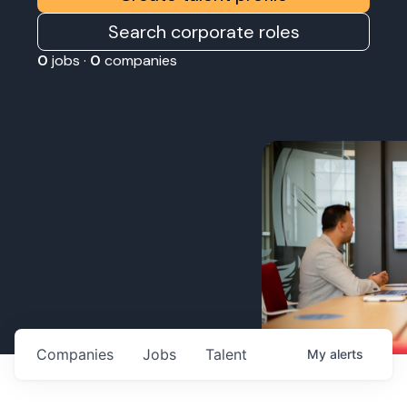
Search corporate roles
0
jobs ·
0
companies
Companies
Jobs
Talent
My
alerts