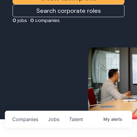
Search corporate roles
0
jobs ·
0
companies
Companies
Jobs
Talent
My
alerts