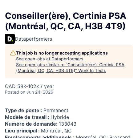
Conseiller(ère), Certinia PSA
(Montréal, QC, CA, H3B 4T9)
Dataperformers
This job is no longer accepting applications
See open jobs at
Dataperformers
.
See open jobs similar to "
Conseiller(ère), Certinia PSA
(Montréal, QC, CA, H3B 4T9)
"
Work In Tech
.
CAD 58k-102k / year
Posted
on Jun 24, 2026
Type de poste :
Permanent
Modèle de travail :
Hybride
Numéro de demande:
133043
Lieu principal :
Montréal, QC
Emplacements additionnels :
Montréal, QC; Brossard,