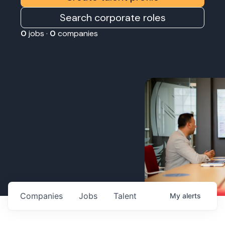
Search corporate roles
0
jobs ·
0
companies
Companies
Jobs
Talent
My
alerts