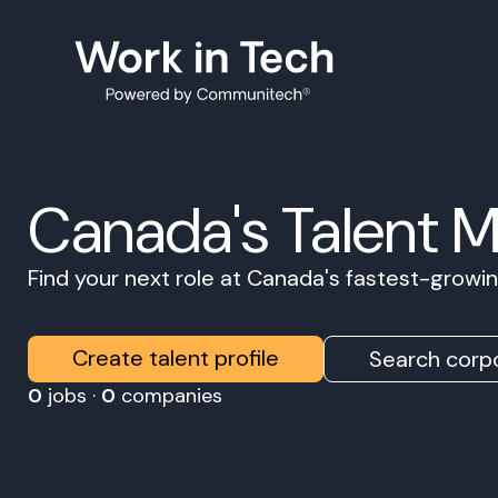
Canada's Talent 
Find your next role at Canada's fastest-grow
Create talent profile
Search corpo
0
jobs ·
0
companies