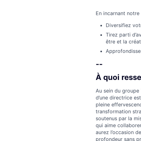
En incarnant notre
Diversifiez vot
Tirez parti d’a
être et la créa
Approfondissez
--
À quoi ress
Au sein du groupe T
d’une directrice es
pleine effervescen
transformation stra
soutenus par la mi
qui aime collabore
aurez l’occasion de
profondeur sans pr