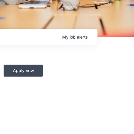
My
job
alerts
Apply now