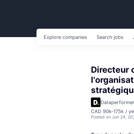
Explore
companies
Search
jobs
Directeur 
l'organisa
stratégiqu
Dataperforme
CAD 90k-175k / ye
Posted
on Jun 24, 20