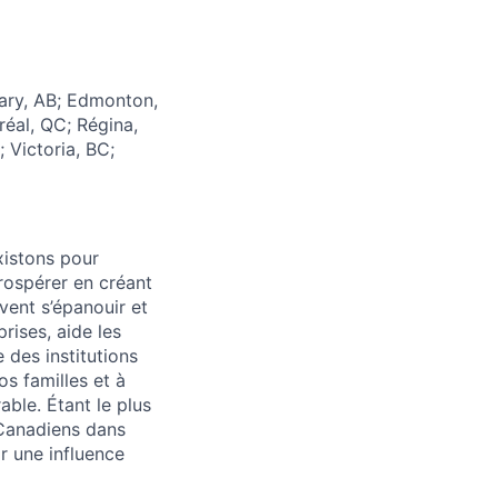
gary, AB; Edmonton,
réal, QC; Régina,
 Victoria, BC;
xistons pour
prospérer en créant
vent s’épanouir et
rises, aide les
 des institutions
os familles et à
able. Étant le plus
 Canadiens dans
r une influence