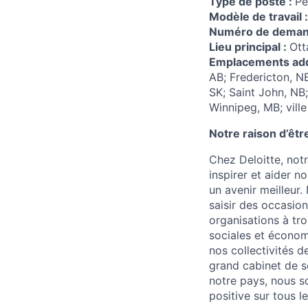
Type de poste :
Pe
Modèle de travail 
Numéro de dema
Lieu principal :
Ott
Emplacements add
AB; Fredericton, N
SK; Saint John, NB;
Winnipeg, MB; vill
Notre raison d’êtr
Chez Deloitte, notr
inspirer et aider n
un avenir meilleur.
saisir des occasion
organisations à tro
sociales et économi
nos collectivités d
grand cabinet de s
notre pays, nous so
positive sur tous l