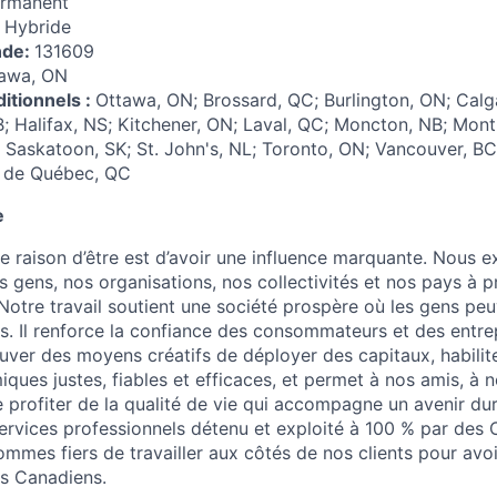
rmanent
:
Hybride
nde:
131609
awa, ON
itionnels :
Ottawa, ON; Brossard, QC; Burlington, ON; Cal
B; Halifax, NS; Kitchener, ON; Laval, QC; Moncton, NB; Mont
 Saskatoon, SK; St. John's, NL; Toronto, ON; Vancouver, BC;
e de Québec, QC
e
e raison d’être est d’avoir une influence marquante. Nous e
os gens, nos organisations, nos collectivités et nos pays à 
 Notre travail soutient une société prospère où les gens peu
s. Il renforce la confiance des consommateurs et des entrep
uver des moyens créatifs de déployer des capitaux, habilite
ques justes, fiables et efficaces, et permet à nos amis, à n
e profiter de la qualité de vie qui accompagne un avenir dur
ervices professionnels détenu et exploité à 100 % par des
mmes fiers de travailler aux côtés de nos clients pour avoi
es Canadiens.