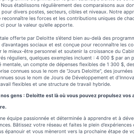
é. Nous établissons régulièrement des comparaisons aux do
 pour divers postes, secteurs, cibles et niveaux. Notre app
e reconnaître les forces et les contributions uniques de ch
i pour la valeur qu’elle apporte.
tale offerte par Deloitte s’étend bien au-delà des programm
 d’avantages sociaux et est conçue pour reconnaître les co
r le mieux-être personnel et soutenir la croissance du Cabi
és réguliers, quelques exemples incluent : 4 000 $ par an 
é mentale, un compte de dépenses flexibles de 1 300 $, de
eprise connues sous le nom de "Jours Deloitte", des journées
onnues sous le nom de Jours de Développement et d'Innova
vail flexibles et une structure de travail hybride.
nos gens : Deloitte est là où vous pouvez propulsez vos 
re.
une équipe passionnée et déterminée à apprendre et à dév
ces. Bâtissez votre réseau et faites le plein d’expériences
s épanouir et vous mèneront vers la prochaine étape de vot