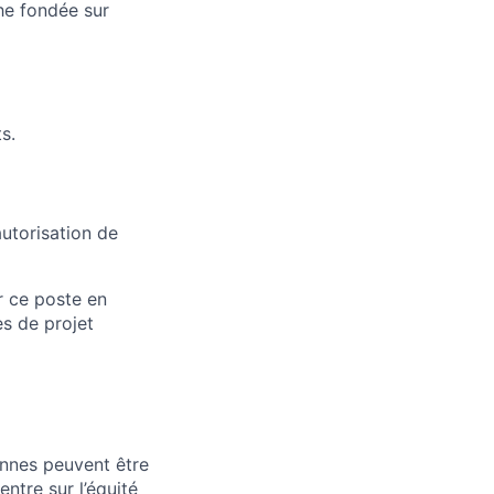
he fondée sur
s.
utorisation de
r ce poste en
es de projet
onnes peuvent être
ntre sur l’équité