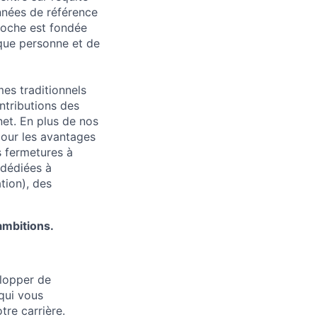
nnées de référence
roche est fondée
aque personne et de
es traditionnels
ntributions des
net. En plus de nos
pour les avantages
s fermetures à
 dédiées à
tion), des
ambitions.
elopper de
 qui vous
re carrière.