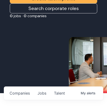
Search corporate roles
0
jobs ·
0
companies
Companies
Jobs
Talent
My
alerts