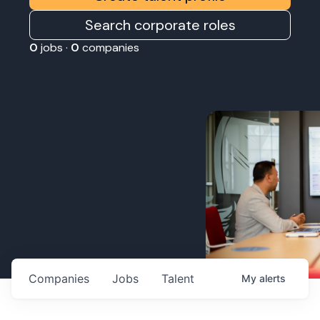
Search corporate roles
0
jobs ·
0
companies
Companies
Jobs
Talent
My
alerts