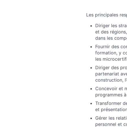
Les principales res
Diriger les st
et des régions
dans les compé
Fournir des co
formation, y co
les microcertif
Diriger des pr
partenariat ave
construction, l
Concevoir et m
programmes à 
Transformer de
et présentation
Gérer les relat
personnel et c