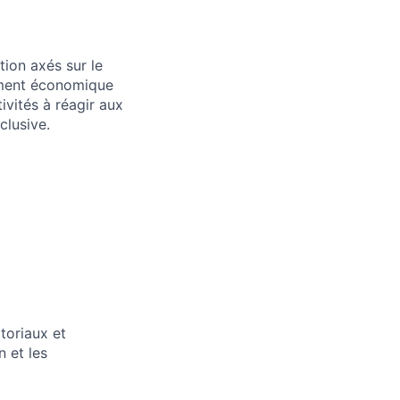
tion axés sur le
ement économique
ivités à réagir aux
clusive.
toriaux et
n et les