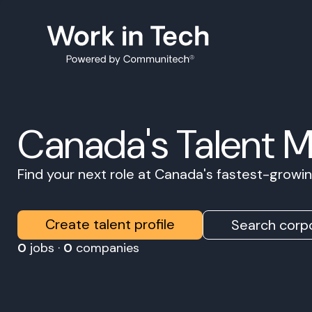
Canada's Talent 
Find your next role at Canada's fastest-grow
Create talent profile
Search corpo
0
jobs ·
0
companies