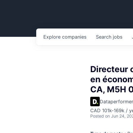
Explore
companies
Search
jobs
Directeur 
en économi
CA, M5H 
Dataperforme
CAD 101k-169k / y
Posted
on Jun 24, 20