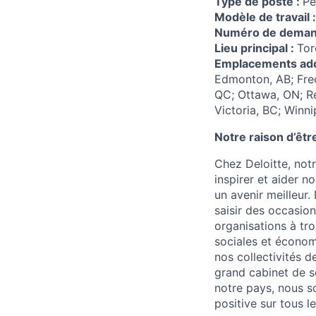
Type de poste :
Pe
Modèle de travail 
Numéro de dema
Lieu principal :
Tor
Emplacements add
Edmonton, AB; Fred
QC; Ottawa, ON; Ré
Victoria, BC; Winn
Notre raison d’êtr
Chez Deloitte, notr
inspirer et aider n
un avenir meilleur.
saisir des occasion
organisations à tro
sociales et économi
nos collectivités d
grand cabinet de s
notre pays, nous so
positive sur tous l