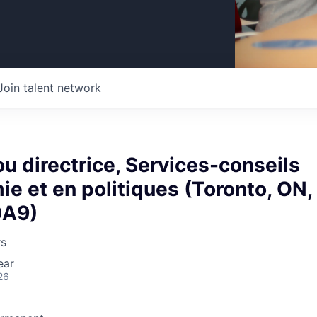
Join talent network
ou directrice, Services-conseils
e et en politiques (Toronto, ON,
0A9)
rs
ear
26