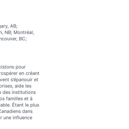
ary, AB;
n, NB; Montréal,
ncouver, BC;
xistons pour
prospérer en créant
vent s’épanouir et
rises, aide les
 des institutions
os familles et à
able. Étant le plus
 Canadiens dans
r une influence