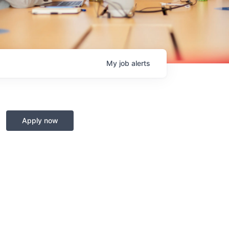
My
job
alerts
Apply now