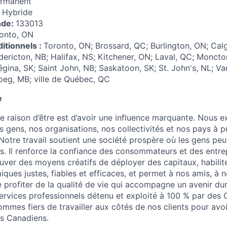
rmanent
:
Hybride
nde:
133013
onto, ON
itionnels :
Toronto, ON; Brossard, QC; Burlington, ON; Calg
ericton, NB; Halifax, NS; Kitchener, ON; Laval, QC; Moncto
gina, SK; Saint John, NB; Saskatoon, SK; St. John's, NL; Va
ipeg, MB; ville de Québec, QC
e
e raison d’être est d’avoir une influence marquante. Nous e
os gens, nos organisations, nos collectivités et nos pays à 
 Notre travail soutient une société prospère où les gens peu
s. Il renforce la confiance des consommateurs et des entrep
uver des moyens créatifs de déployer des capitaux, habilite
ques justes, fiables et efficaces, et permet à nos amis, à n
e profiter de la qualité de vie qui accompagne un avenir dur
ervices professionnels détenu et exploité à 100 % par des
mmes fiers de travailler aux côtés de nos clients pour avoi
es Canadiens.