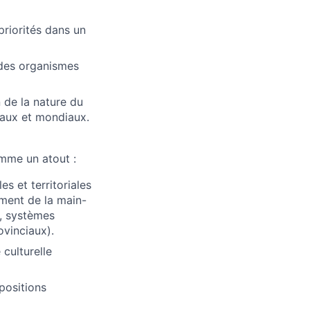
priorités dans un
 des organismes
n de la nature du
onaux et mondiaux.
omme un atout :
s et territoriales
ment de la main-
, systèmes
vinciaux).
culturelle
positions