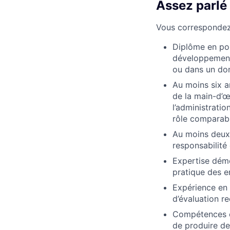
Assez parlé
Vous correspondez 
Diplôme en pol
développement 
ou dans un dom
Au moins six a
de la main-d’œ
l’administrati
rôle comparabl
Au moins deux 
responsabilité
Expertise démo
pratique des e
Expérience en 
d’évaluation r
Compétences ex
de produire de