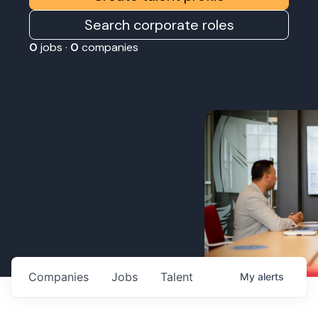
Search corporate roles
0
jobs ·
0
companies
Companies
Jobs
Talent
My
alerts