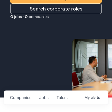
Search corporate roles
0
jobs ·
0
companies
Companies
Jobs
Talent
My
alerts