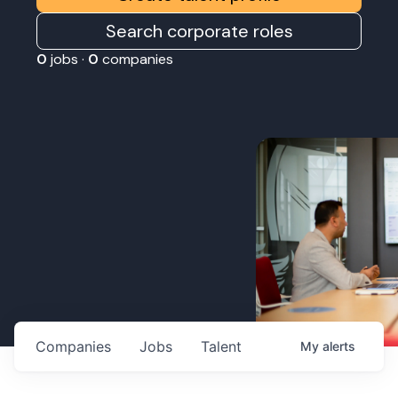
Search corporate roles
0
jobs ·
0
companies
Companies
Jobs
Talent
My
alerts