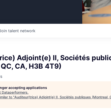
Join talent network
rice) Adjoint(e) II, Sociétés publ
, QC, CA, H3B 4T9)
rs
longer accepting applications
t
Dataperformers
.
milar to "
Auditeur(trice) Adjoint(e) II, Sociétés publiques (Montreal