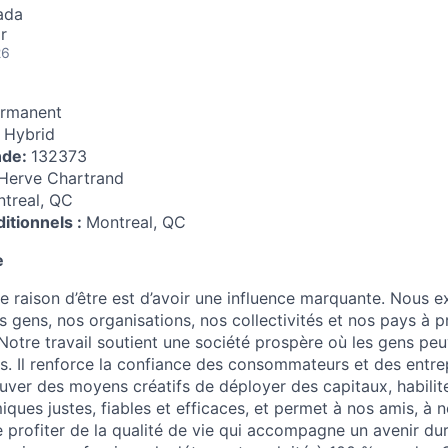
ada
r
26
rmanent
:
Hybrid
nde:
132373
Herve Chartrand
treal, QC
itionnels :
Montreal, QC
e
e raison d’être est d’avoir une influence marquante. Nous e
os gens, nos organisations, nos collectivités et nos pays à 
 Notre travail soutient une société prospère où les gens peu
s. Il renforce la confiance des consommateurs et des entrep
uver des moyens créatifs de déployer des capitaux, habilite
ques justes, fiables et efficaces, et permet à nos amis, à n
e profiter de la qualité de vie qui accompagne un avenir dur