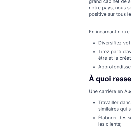
grand cabinet de s
notre pays, nous so
positive sur tous l
En incarnant notre
Diversifiez vot
Tirez parti d’a
être et la créa
Approfondissez
À quoi ress
Une carrière en Aud
Travailler dan
similaires qui
Élaborer des s
les clients;