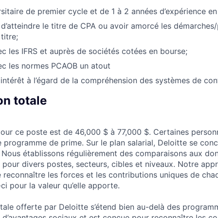
sitaire de premier cycle et de 1 à 2 années d’expérience en 
 d’atteindre le titre de CPA ou avoir amorcé les démarches
titre;
c les IFRS et auprès de sociétés cotées en bourse;
ec les normes PCAOB un atout
intérêt à l’égard de la compréhension des systèmes de cont
n totale
e pour ce poste est de 46,000 $ à 77,000 $. Certaines perso
 programme de prime. Sur le plan salarial, Deloitte se conce
é. Nous établissons régulièrement des comparaisons aux do
 pour divers postes, secteurs, cibles et niveaux. Notre app
e reconnaître les forces et les contributions uniques de ch
i pour la valeur qu’elle apporte.
tale offerte par Deloitte s’étend bien au-delà des programm
 d’avantages sociaux et est conçue pour reconnaître les co