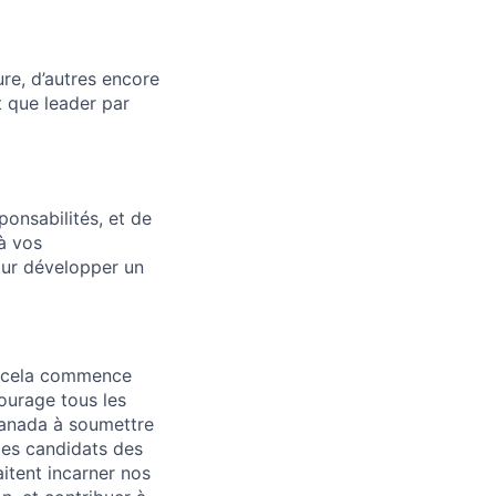
re, d’autres encore
t que leader par
onsabilités, et de
 à vos
our développer un
 – cela commence
ourage tous les
 Canada à soumettre
les candidats des
tent incarner nos