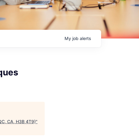
My
job
alerts
iques
, QC, CA, H3B 4T9)
"