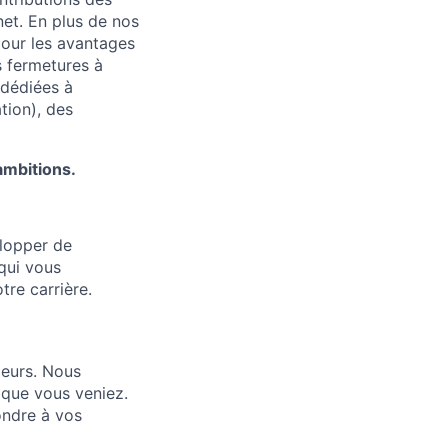
net. En plus de nos
pour les avantages
s fermetures à
 dédiées à
tion), des
ambitions.
elopper de
 qui vous
re carrière.
leurs. Nous
que vous veniez.
ondre à vos