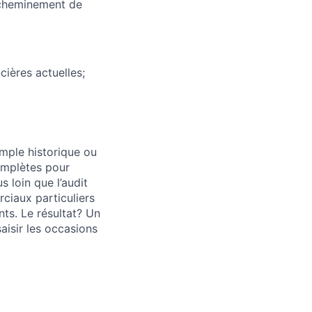
 cheminement de
cières actuelles;
simple historique ou
complètes pour
 loin que l’audit
iaux particuliers
nts. Le résultat? Un
saisir les occasions