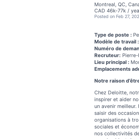
Montreal, QC, Can
CAD 46k-77k / yea
Posted
on Feb 27, 20
Type de poste :
Pe
Modèle de travail 
Numéro de dema
Recruteur:
Pierre-
Lieu principal :
Mon
Emplacements add
Notre raison d’êtr
Chez Deloitte, notr
inspirer et aider n
un avenir meilleur.
saisir des occasion
organisations à tro
sociales et économi
nos collectivités d