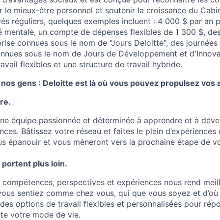
r le mieux-être personnel et soutenir la croissance du Cabi
és réguliers, quelques exemples incluent : 4 000 $ par an 
é mentale, un compte de dépenses flexibles de 1 300 $, de
eprise connues sous le nom de "Jours Deloitte", des journées
onnues sous le nom de Jours de Développement et d'Innova
vail flexibles et une structure de travail hybride.
nos gens : Deloitte est là où vous pouvez propulsez vos 
re.
une équipe passionnée et déterminée à apprendre et à dév
ces. Bâtissez votre réseau et faites le plein d’expériences
s épanouir et vous mèneront vers la prochaine étape de vot
portent plus loin.
s compétences, perspectives et expériences nous rend meil
ous sentiez comme chez vous, qui que vous soyez et d’où 
es options de travail ﬂexibles et personnalisées pour rép
te votre mode de vie.