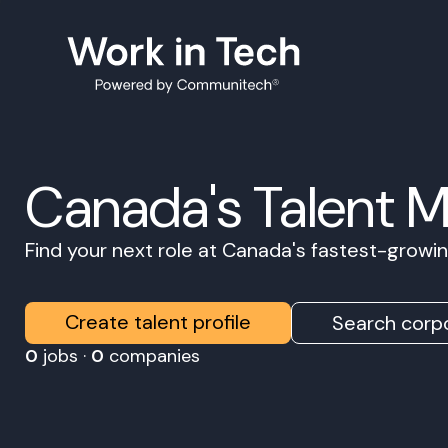
Canada's Talent 
Find your next role at Canada's fastest-grow
Create talent profile
Search corpo
0
jobs ·
0
companies