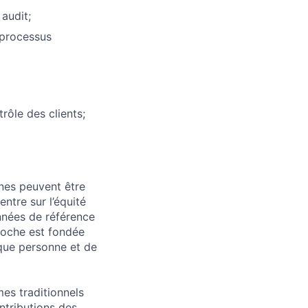
audit;
/processus
rôle des clients;
nnes peuvent être
ntre sur l’équité
nnées de référence
roche est fondée
aque personne et de
es traditionnels
ntributions des