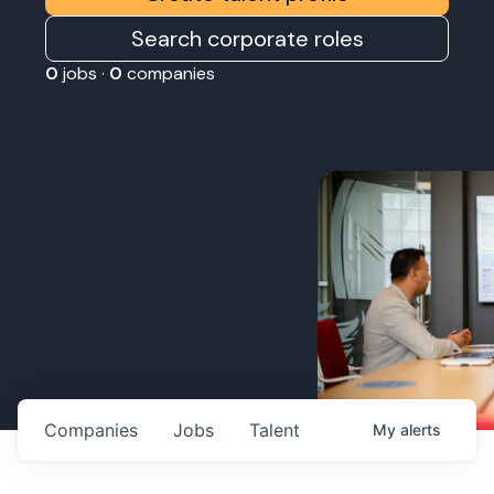
Search corporate roles
0
jobs ·
0
companies
Companies
Jobs
Talent
My
alerts