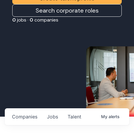
Search corporate roles
0
jobs ·
0
companies
Companies
Jobs
Talent
My
alerts