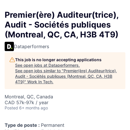
Premier(ère) Auditeur(trice),
Audit - Sociétés publiques
(Montreal, QC, CA, H3B 4T9)
Dataperformers
This job is no longer accepting applications
See open jobs at
Dataperformers
.
See open jobs similar to "
Premier(ère) Auditeur(trice),
Audit - Sociétés publiques (Montreal, QC, CA, H3B
4T9)
"
Work In Tech
.
Montreal, QC, Canada
CAD 57k-97k / year
Posted
6+ months ago
Type de poste :
Permanent