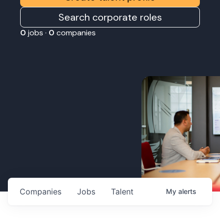
Search corporate roles
0
jobs ·
0
companies
Companies
Jobs
Talent
My
alerts