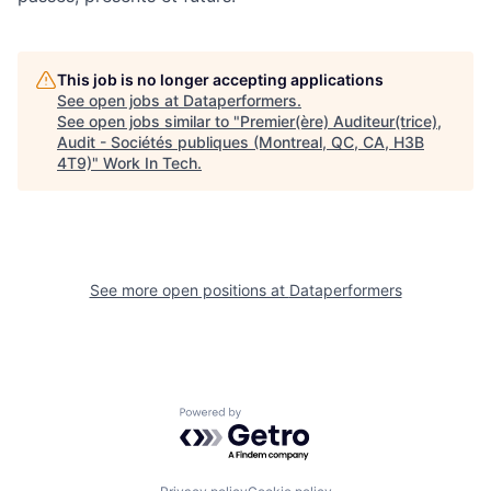
This job is no longer accepting applications
See open jobs at
Dataperformers
.
See open jobs similar to "
Premier(ère) Auditeur(trice),
Audit - Sociétés publiques (Montreal, QC, CA, H3B
4T9)
"
Work In Tech
.
See more open positions at
Dataperformers
Powered by Getro.com