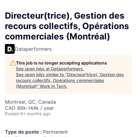
Directeur(trice), Gestion des
recours collectifs, Opérations
commerciales (Montréal)
Dataperformers
This job is no longer accepting applications
See open jobs at
Dataperformers
.
See open jobs similar to "
Directeur(trice), Gestion des
recours collectifs, Opérations commerciales
(Montréal)
"
Work In Tech
.
Montreal, QC, Canada
CAD 86k-144k / year
Posted
6+ months ago
Type de poste :
Permanent