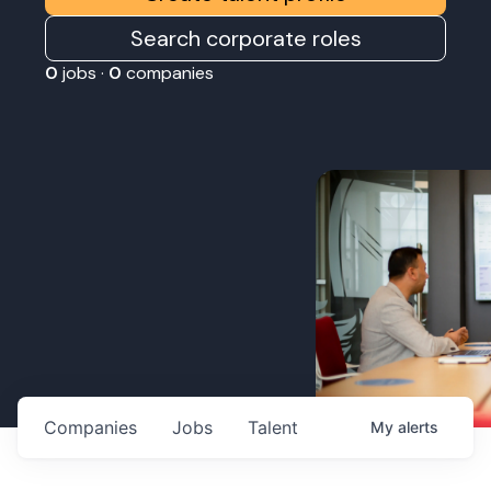
Search corporate roles
0
jobs ·
0
companies
Companies
Jobs
Talent
My
alerts