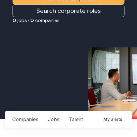
Search corporate roles
0
jobs ·
0
companies
Companies
Jobs
Talent
My
alerts