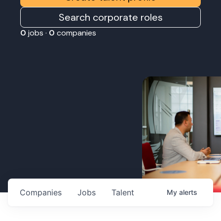
Search corporate roles
0
jobs ·
0
companies
Companies
Jobs
Talent
My
alerts